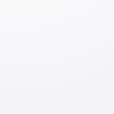
Сенпай, работающий в области огнестойкой
изоляции (
japancareer
.
uz
)
Переход с визы «Стажёр» на визу «Специальные
навыки» 1-го уровня по направлению сельского
хозяйства и путь ко 2-му уровню (
japancareer
.
uz
)
Молодой человек, который продолжает прилагать
усилия для перехода со «Стажёра» к
высококвалифицированному специалисту
(
japancareer
.
uz
)
Видео
Работа механиком в сфере обслуживания
автомобилей в Японии | Опыт Японии, выпуск 4
(
japancareer
.
uz
)
Переход в строительной сфере с «Технического
стажера» на визу «Специальные навыки»
(
japancareer
.
uz
)
Оставить