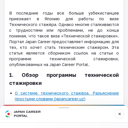
В последние годы все больше узбекистанцев
приезжает в Японию для работы по визе
Технического стажёра. Однако многие сталкиваются
с трудностями или проблемами, не до конца
понимая, что такое виза «Технической стажировки».
Портал
Japan
Career
предоставляет информацию для
тех, кто хочет стать техническим стажером. Эта
статья является сборником ссылок на статьи о
программе технической стажировки,
опубликованных на
Japan
Career
Portal
.
1. Обзор программы технической
стажировки
О системе технического стажёра. Разъяснение
простыми словами (
japancareer
.
uz
)
Виза Технического стажёра – это? (
japancareer
.
uz
)
✕
Как продвинуть карьеру по визам «Технический
стажёр» и «Специальные навыки»? (
japancareer
.
uz
)