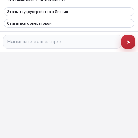
+998 90 000 62 87
Электронная почта
Этапы трудоустройства в Японии
info@migration.uz
Связаться с оператором
Адрес
г.Ташкент, Алмазарский район, улица
➤
Камаринисо 1 дом
Социальные сети
Весь контент, размещенный на данном веб-сайте и
связанных с ним страницах в социальных сетях,
управляется и контролируется Агентством по миграции
при Кабинете Министров Республики Узбекистан.
©
2026
JAPAN CAREER PORTAL
Created by UCT