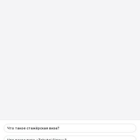
О JCP
Перед поездкой в Японию
События
Работа в Японии
Новости
Учеба
Объявления
Жизнь в Японии
Полезные видео
Опыт в Японии
Выбранные статьи
Обучение
Часто задаваемые
Возвращение из Японии
вопросы
日本企業向け
Как пользоваться JCP?
Что такое стажёрская виза?
Контакты
:
Что такое виза «Tokutei Ginou»?