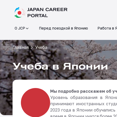
О JCP
Перед поездкой в Японию
Работа в 
Главная
Учеба
Учеба в Японии
Мы подробно расскажем об уч
Уровень образования в Япон
принимают иностранных студе
2023 года в Японии обучались
время в Японии учатся более 2