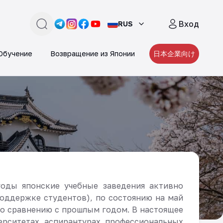
Вход
RUS
поиск
Link -
Link -
https://t.me/JAPAN_CAREER_PORTA
Link -
https://www.instagram.com/japan_
Link -
https://www.facebook.com/pe
https://www.youtube.com/
Обучение
Возвращение из Японии
日本企業向け
годы японские учебные заведения активно
оддержке студентов), по состоянию на май
 по сравнению с прошлым годом. В настоящее
верситетах, аспирантурах, профессиональных