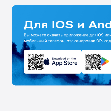
Для IOS и And
Вы можете скачать приложение для iOS или
мобильный телефон, отсканировав QR-код