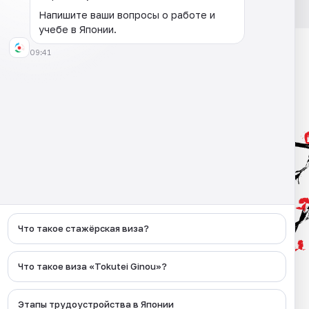
Напишите ваши вопросы о работе и
учебе в Японии.
09:41
Адрес
г.Ташкент, Алмазарский район,
улица Камаринисо 1 дом
Что такое стажёрская виза?
Социальные сети
Что такое виза «Tokutei Ginou»?
Этапы трудоустройства в Японии