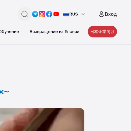
Вход
RUS
поиск
Link -
Link -
https://t.me/JAPAN_CAREER_PORTA
Link -
https://www.instagram.com/japan_
Link -
https://www.facebook.com/pe
https://www.youtube.com/
Обучение
Возвращение из Японии
日本企業向け
х~