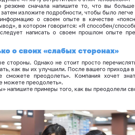
 резюме сначала напишите то, что вы больше
, затем изложите
подробности, чтобы было легче 
информацию о своем опыте в
качестве
«
пояс
ывод», в котором говорится: «Я
способен/способ
следует написать о
сво
ем
прошл
ом
опыт
е
пре
ько о своих «слабых сторонах»
ые стороны. Однако не стоит просто перечислят
ать, как вы их улучшили. После вашего прихода в
е сможете преодолеть». Компания хочет зна
не можете преодолеть».
» напишите примеры того, как вы преодолели св