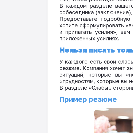
В каждом разделе вашего
собеседника
(
заключение
)
Предоставьте
подробную 
хотите сформулировать «в
и прилагать усилия», в
ам 
приложенных усилиях
.
Нельзя писать тол
У каждого есть свои слаб
резюме. Компания хочет зн
ситуаций, которые вы «н
«трудностям, которые вы 
В разделе «Слабые стороны
Пример резюме