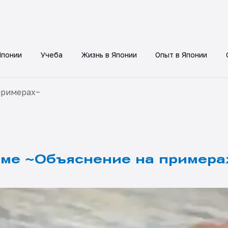
Японии
Учеба
Жизнь в Японии
Опыт в Японии
примерах~
ме ~Объяснение на примера