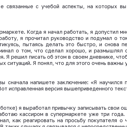
Не связанные с учебой аспекты, на которых вы
рмаркете. Когда я начал работать, я допустил м
работу, я прочитал руководство и подумал о том
тикуясь, пытаясь делать это быстро, и снова п
минал о том, что сделал хорошо, и размышлял о
я. Я решил писать об этом в своем дневнике, что
х ситуаций. Я понял, что для этого очень важны 
 вы сначала напишете заключение: «Я научился п
Вот исправленная версия вышеприведенного текс
ботке) я выработал привычку записывать свои ош
аботаю кассиром в супермаркете уже три года. 
знал, как реагировать на просьбу покупателя о 
 В таких случаях я связывался с непосредственн