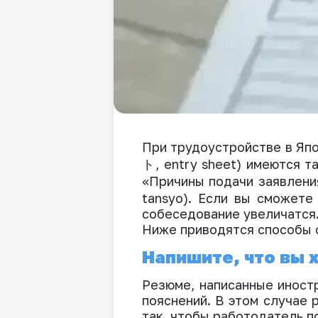
При
трудоустройстве
в Яп
ト
, entry sheet)
имеются
та
«
Причины подачи заявлени
tansyo). Если вы сможет
собеседование увеличатся
Ниже приводятся способы
Напишите, что вы 
Резюме, написанные иност
пояснений. В этом случае
так
,
чтобы
работодатель п