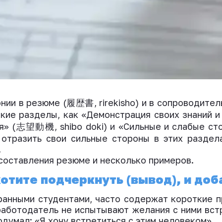
онии
в
резюме
(
履歴書
, rirekisho)
и
в
сопроводител
кие разделы, как «
Д
емонстрация
своих
знаний и
я
» (
志望動機
, shibo doki) и «
С
ильные и слабые ст
е
отразить
свои сильные стороны в этих раздела
.
составления
резюме и
несколько
пример
ов
.
хотите подчеркнуть (вывод), и доб
ранными студентами, часто содержат короткие 
 работодатель не
испытывают желания
с ними вст
одумал
: «Я хоч
у встретиться с этим человеком
».