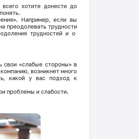
 всего хотите донести до
понять
.
нения
». Например, если вы
на
преодоле
ва
ть
трудности
одоления
трудностей
и
о
ь свои «слабые стороны» в
 компанию, возникнет много
ть, какой у вас подход к
ои проблемы и слабости.