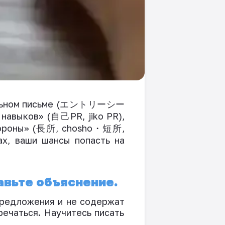
ьн
ом
письме (
エントリーシー
 навыков»
(
自己
PR
, jiko PR)
,
ороны» (
長所
, chosho
・短所
,
х, ваши шансы попасть на
авьте объяснение.
предложения и
не содержат
речаться. Научитесь писать