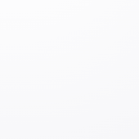
Регистрация на квалификационный экзамен
по "Транспортной логистике" по визе Tokutei
Ginou
Что такое виза для
высококвалифицированных специалистов
(Gijinkoku)?