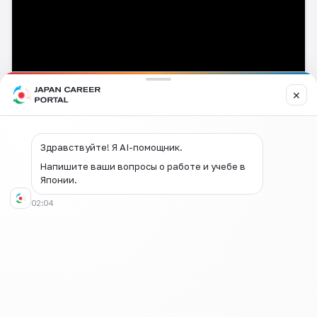
✕
Здравствуйте! Я AI-помощник.
«Советы по прохождению собеседования в
японские компании» от японского
Напишите ваши вопросы о работе и учебе в
Японии.
преподавателя господина Сугая
02:04