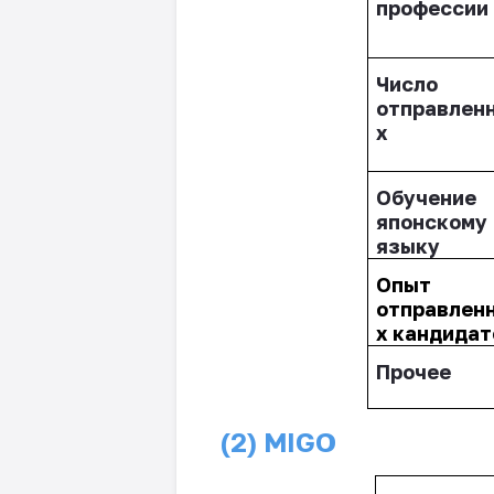
профессии
Число
отправлен
х
Обучение
японскому
языку
Опыт
отправлен
х кандидат
Прочее
(2) MIGO