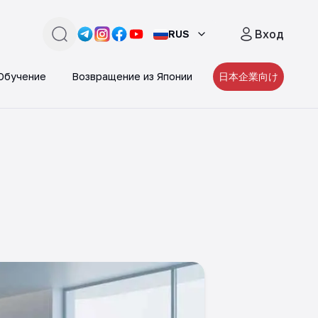
Вход
RUS
поиск
Link -
Link -
https://t.me/JAPAN_CAREER_PORTA
Link -
https://www.instagram.com/japan_
Link -
https://www.facebook.com/pe
https://www.youtube.com/
Обучение
Возвращение из Японии
日本企業向け