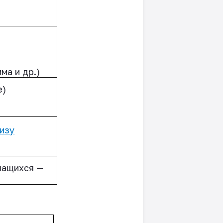
ма и др.)
е)
изу
чащихся —