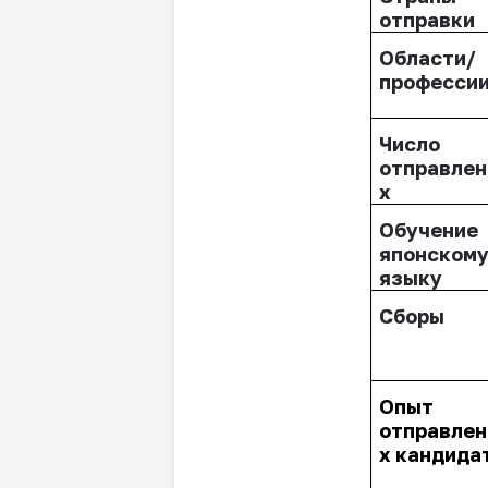
отправки
Области/
професси
Число
отправле
х
Обучение
японском
языку
Сборы
Опыт
отправле
х кандида