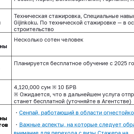
Техническая стажировка, Специальные навы
и
Gijinkoku
. По технической стажировке — в о
строительство
Несколько сотен человек
нны
Планируется бесплатное обучение с 2025 г
у
4,120,000 сум
※
10 БРВ
※
Ожидается, что в дальнейшем услуга отпр
станет бесплатной (уточняйте в Агентстве)
・
Сенпай, работающий в области огнестойко
нны
・
Важные аспекты, на которые следует обр
тов
внимание для перехода с визы Стажера на