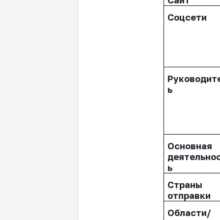
Соцсети
Руководит
ь
Основн
ая
деятельно
ь
Страны
отправки
Области/