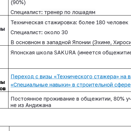
(90%)
Специалист
: тренер по лошадям
Техническая с
тажировка: более 180 человек
ны
Специалист: около 30
В основном в западной Японии (Эхиме, Хироси
Японская школа
SAKURA
(имеется общежити
Переход с визы «Технического стажера» на в
ны
«Специальные навыки» в строительной сфере
ов
Постоянное проживание в общежитии, 80% у
не из Андижана