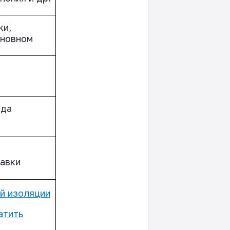
ки,
сновном
ода
авки
й изоляции
атить