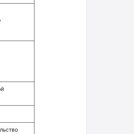
y
ой
u
ельство