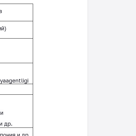
в
ий)
yaagentligi
ти
и др.
пония и др.