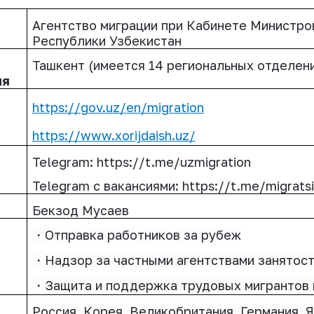
Агентство миграции при Кабинете Министро
Республики Узбекистан
Ташкент (имеется 14 региональных отделен
ия
https
://
gov
.
uz
/
en
/
migration
https
://
www
.
xorijdaish
.
uz
/
Telegram: https://t.me/uzmigration
Telegram
с
в
аканси
ями
: https://t.me/migratsi
Бекзод Мусаев
・
Отправка работников за рубеж
・
Надзор за частными агентствами занятос
・
Защита и поддержка трудовых мигрантов 
Россия, Корея, Великобритания, Германия, Я