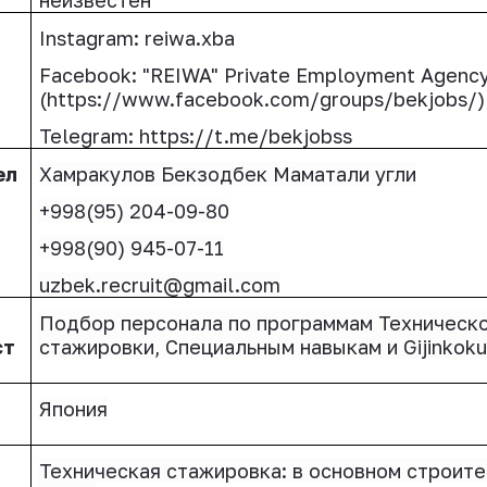
Instagram: reiwa.xba
Facebook: "REIWA" Private Employment Agenc
(https://www.facebook.com/groups/bekjobs/)
Telegram: https://t.me/bekjobss
ел
Хамракулов Бекзодбек Маматали угли
+998(95) 204-09-80
+998(90) 945-07-11
uzbek
.
recruit
@
gmail
.
com
Подбор персонала по программам Техническ
ст
стажировки, Специальным навыкам и
Gijinkok
Япония
Техническая стажировка: в основном строит