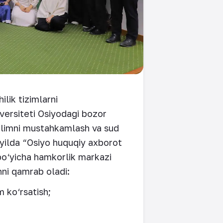
lik tizimlarni
versiteti Osiyodagi bozor
ta’limni mustahkamlash va sud
-yilda “Osiyo huquqiy axborot
 bo‘yicha hamkorlik markazi
hni qamrab oladi:
m ko‘rsatish;