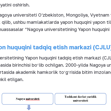
atini oshirish.
 Nagoya universiteti O‘zbekiston, Mongoliya, Vyetna
k qilib, ushbu mamlakatlarda yapon huquqini yapon tilid
assasalar “Nagoya universitetining Yapon huquqini 
n huquqini tadqiq etish markazi (CJLU
rsitetining Yapon huquqini tadqiq etish markazi (CJL
sida birinchisi boʻlib ochilgan. 2000-yilda Nagoya u
ʻrtasida akademik hamkorlik toʻgʻrisida bitim imzolan
kil etilgan.