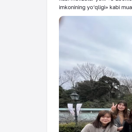
imkonining yo‘qligi» kabi mu