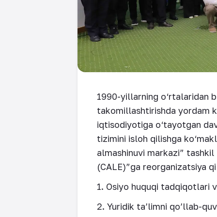
1990-yillarning o‘rtalaridan 
takomillashtirishda yordam k
iqtisodiyotiga o‘tayotgan dav
tizimini isloh qilishga ko‘m
almashinuvi markazi” tashkil 
(CALE)”ga reorganizatsiya qil
1. Osiyo huquqi tadqiqotlari 
2. Yuridik ta’limni qo’llab-qu