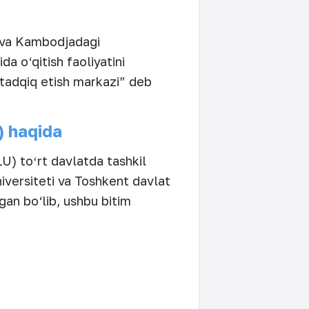
m va Kambodjadagi
a o‘qitish faoliyatini
tadqiq etish markazi” deb
) haqida
U) toʻrt davlatda tashkil
niversiteti va Toshkent davlat
gan bo‘lib, ushbu bitim