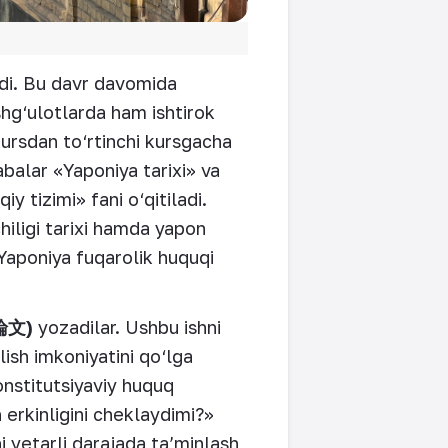
adi. Bu davr davomida
shg‘ulotlarda ham ishtirok
kursdan to‘rtinchi kursgacha
abalar «Yaponiya tarixi» va
 tizimi» fani o‘qitiladi.
iligi tarixi hamda yapon
a Yaponiya fuqarolik huquqi
論文
)
yozadilar. Ushbu ishni
lish imkoniyatini qo‘lga
onstitutsiyaviy huquq
 erkinligini cheklaydimi?»
i yetarli darajada ta’minlash