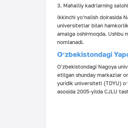
3. Mahalliy kadrlarning salohiy
Ikkinchi yo‘nalish doirasida
universitetlar bilan hamkorli
amalga oshirmoqda. Ushbu mu
nomlanadi.
Oʻzbekistondagi Yapo
O’zbekistondagi Nagoya unive
etilgan shunday markazlar ora
yuridik universiteti (TDYU) o
asosida 2005-yilda CJLU tash