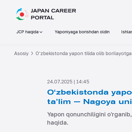
JCP haqida
Yaponiyaga borishdan oldin
Ishla
Asosiy
O‘zbekistonda yapon tilida olib borilayotga
24.07.2025 | 14:45
O‘zbekistonda yapon
ta’lim — Nagoya univ
Yapon qonunchiligini o'rganib
haqida.