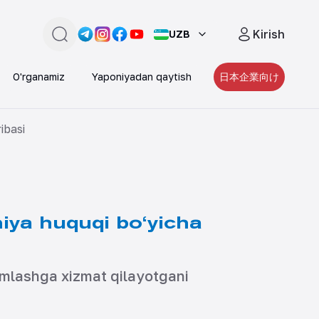
Kirish
UZB
Qidirish
Link -
Link -
https://t.me/JAPAN_CAREER_PORTA
Link -
https://www.instagram.com/japan_
Link -
https://www.facebook.com/pe
https://www.youtube.com/
O'rganamiz
Yaponiyadan qaytish
日本企業向け
ibasi
niya huquqi bo‘yicha
amlashga xizmat qilayotgani