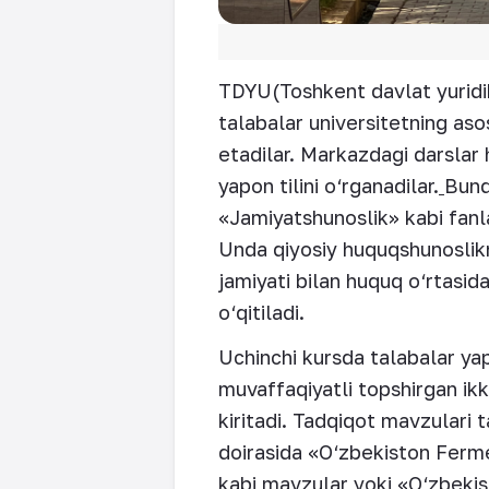
TDYU(Toshkent davlat yuridik 
talabalar universitetning aso
etadilar. Markazdagi darslar 
yapon tilini o‘rganadilar.
Bund
«Jamiyatshunoslik» kabi fanla
Unda qiyosiy huquqshunoslikn
jamiyati bilan huquq o‘rtasida
o‘qitiladi.
Uchinchi kursda talabalar yapo
muvaffaqiyatli topshirgan ikki
kiritadi. Tadqiqot mavzulari
doirasida «O‘zbekiston Fermer
kabi mavzular yoki «O‘zbekist