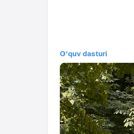
O‘quv dasturi