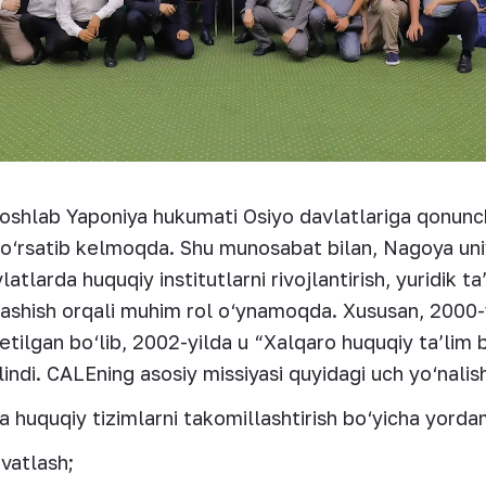
boshlab Yaponiya hukumati Osiyo davlatlariga qonunchi
o‘rsatib kelmoqda. Shu munosabat bilan, Nagoya uni
latlarda huquqiy institutlarni rivojlantirish, yuridik 
aklashish orqali muhim rol o‘ynamoqda. Xususan, 2000
etilgan bo‘lib, 2002-yilda u “Xalqaro huquqiy ta’lim
indi. CALEning asosiy missiyasi quyidagi uch yo‘nalis
va huquqiy tizimlarni takomillashtirish bo‘yicha yorda
vvatlash;