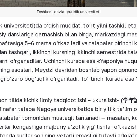
Toshkent davlat yuridik universiteti
universiteti)da o‘qish muddati to‘rt yilni tashkil et
siy darslariga qatnashish bilan birga, markazdagi ma
haftasiga 5–6 marta o‘tkaziladi va talabalar birinchi 
an tashqari, ikkinchi kursning ikkinchi semestrida tal
rni o‘rganadilar. Uchinchi kursda esa «Yaponiya huquqiy
ing asoslari, Meydzi davridan boshlab yapon qonunch
gi o‘zaro bog‘liqlik o‘rganiladi. To‘rtinchi kursda es
n tilida kichik ilmiy tadqiqot ishi – «kurs ishi»
(
学年
 nafar talaba Nagoya universitetida bir yillik ta’lim o
 talabalar tomonidan mustaqil tanlanadi — masalan, k
lar kengashiga majburiy a’zolik yig‘ilishlar o‘tkazish
onda sudlar sonining yetarli emasligi tufayli adolatn