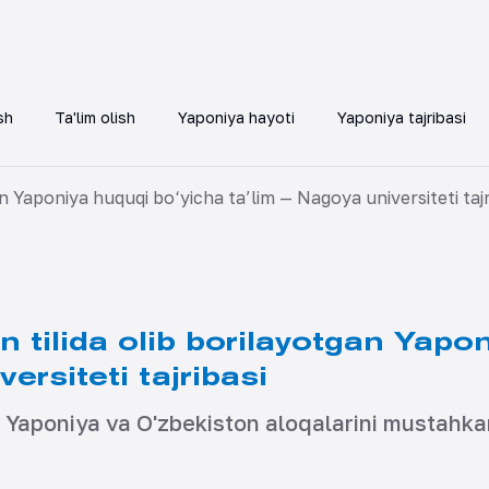
sh
Ta'lim olish
Yaponiya hayoti
Yaponiya tajribasi
n Yaponiya huquqi bo‘yicha ta’lim — Nagoya universiteti tajr
 tilida olib borilayotgan Yapo
ersiteti tajribasi
, Yaponiya va O'zbekiston aloqalarini mustahk