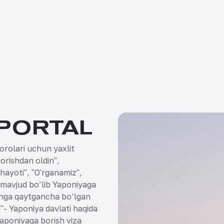
 PORTAL
orolari uchun yaxlit
orishdan oldin",
hayoti", "O'rganamiz",
i mavjud bo’lib Yaponiyaga
onga qaytgancha bo’lgan
"- Yaponiya davlati haqida
Yaponiyaga borish viza