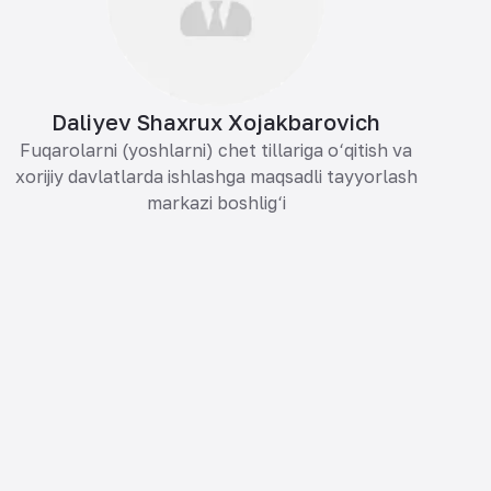
Daliyev Shaxrux Xojakbarovich
Fuqarolarni (yoshlarni) chet tillariga o‘qitish va
xorijiy davlatlarda ishlashga maqsadli tayyorlash
markazi boshlig‘i