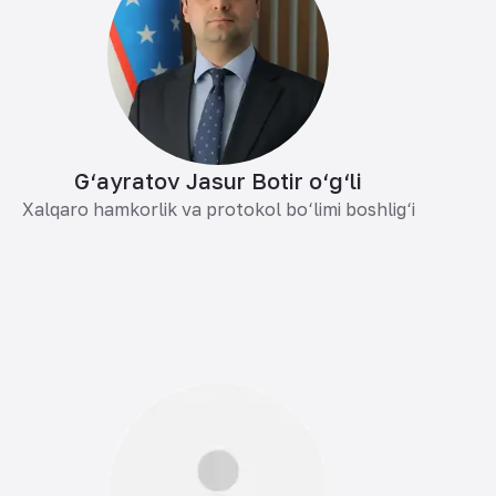
G‘ayratov Jasur Botir o‘g‘li
Xalqaro hamkorlik va protokol bo‘limi boshlig‘i