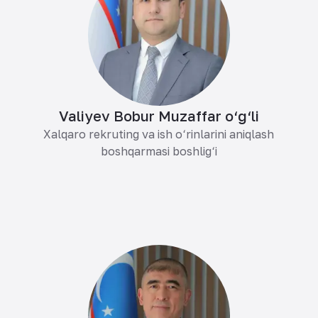
Valiyev Bobur Muzaffar o‘g‘li
Xalqaro rekruting va ish o‘rinlarini aniqlash
boshqarmasi boshlig‘i