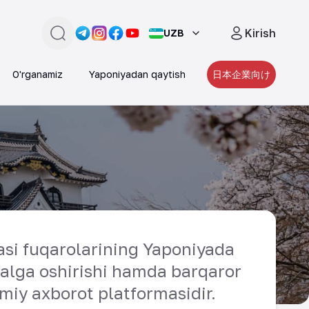
Kirish
UZB
Qidirish
Link -
Link -
https://t.me/JAPAN_CAREER_PORTA
Link -
https://www.instagram.com/japan_
Link -
https://www.facebook.com/pe
https://www.youtube.com/
O'rganamiz
Yaponiyadan qaytish
日本企業向け
i fuqarolarining Yaponiyada
amalga oshirishi hamda barqaror
smiy axborot platformasidir.