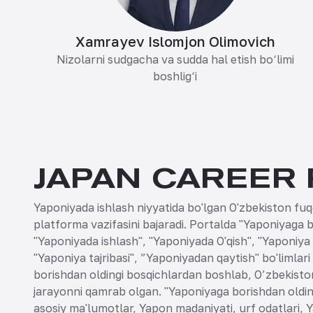
Xamrayev Islomjon Olimovich
Nizolarni sudgacha va sudda hal etish bo‘limi
boshlig‘i
JAPAN CAREER
Yaponiyada ishlash niyyatida bo'lgan O'zbekiston fuq
platforma vazifasini bajaradi. Portalda "Yaponiyaga b
"Yaponiyada ishlash", "Yaponiyada O'qish", "Yaponiya 
"Yaponiya tajribasi", ”Yaponiyadan qaytish" bo'limlar
borishdan oldingi bosqichlardan boshlab, O’zbekist
jarayonni qamrab olgan. "Yaponiyaga borishdan oldin
asosiy ma'lumotlar, Yapon madaniyati, urf odatlari, 