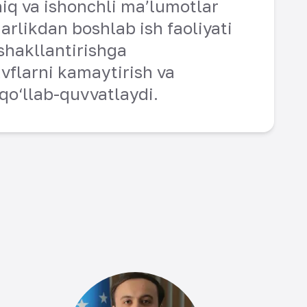
iq va ishonchli ma’lumotlar
arlikdan boshlab ish faoliyati
shakllantirishga
vflarni kamaytirish va
qo‘llab-quvvatlaydi.