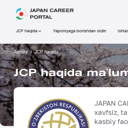
JCP haqida
Yaponiyaga borishdan oldin
Ishla
Asosiy
JCP haqida
JCP haqida ma'lu
JAPAN CAR
xavfsiz, t
kasbiy fao