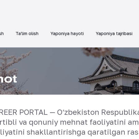
sh
Ta'lim olish
Yaponiya hayoti
Yaponiya tajribasi
mot
EER PORTAL — O‘zbekiston Respublikas
artibli va qonuniy mehnat faoliyatini 
liyatini shakllantirishga qaratilgan ra