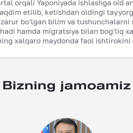
tal orqali Yaponiyada ishlashga oid an
taqdim etilib, ketishdan oldingi tayyorg
zarur bo‘lgan bilim va tushunchalarni 
hadi hamda migratsiya bilan bog‘liq xa
ing xalqaro maydonda faol ishtirokini 
Bizning jamoamiz