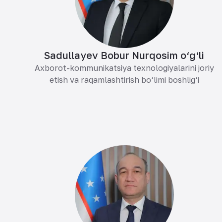
Sadullayev Bobur Nurqosim o‘g‘li
Axborot-kommunikatsiya texnologiyalarini joriy
etish va raqamlashtirish bo‘limi boshlig‘i