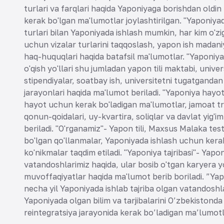
turlari va farqlari haqida Yaponiyaga borishdan oldin ha
kerak bo'lgan ma'lumotlar joylashtirilgan. "Yaponiya
turlari bilan Yaponiyada ishlash mumkin, har kim o'zig
uchun vizalar turlarini taqqoslash, yapon ish madaniy
haq-huquqlari haqida batafsil ma'lumotlar. "Yaponiya
o'qish yo'llari shu jumladan yapon tili maktabi, universi
stipendiyalar, soatbay ish, universitetni tugatgandan k
jarayonlari haqida ma'lumot beriladi. "Yaponiya hayo
hayot uchun kerak bo'ladigan ma'lumotlar, jamoat t
qonun-qoidalari, uy-kvartira, soliqlar va davlat yig'i
beriladi. "O'rganamiz"- Yapon tili, Maxsus Malaka test
bo'lgan qo'llanmalar, Yaponiyada ishlash uchun kera
ko'nikmalar taqdim etiladi. "Yaponiya tajribasi"- Yapon
vatandoshlarimiz haqida, ular bosib o'tgan karyera yo'l
muvoffaqiyatlar haqida ma'lumot berib boriladi. ”Yap
necha yil Yaponiyada ishlab tajriba olgan vatandoshl
Yaponiyada olgan bilim va tarjibalarini O’zbekistonda 
reintegratsiya jarayonida kerak bo’ladigan ma’lumotla