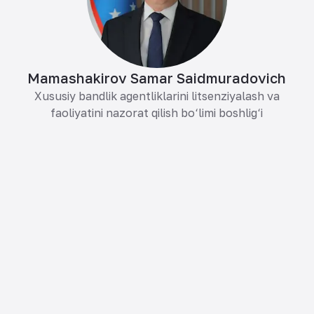
Mamashakirov Samar Saidmuradovich
Xususiy bandlik agentliklarini litsenziyalash va
faoliyatini nazorat qilish bo‘limi boshlig‘i