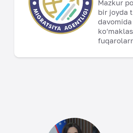
Mazkur por
bir joyda 
davomida 
ko‘maklas
fuqarolarn