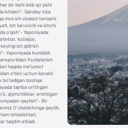
r bir kishi bilib qo'yishi
da ishlash"- Qanday viza
a mos ish vizasini tanlashi
ati, ish beruvchi va ishchi
da o'qish"- Yaponiyada
tetlar, kollejlar,
eyingi ish qidirish
ti"- Yaponiyada kundalik
ransportidan foydalanish
mlari haqida ma'lumot
idan o'tish uchun kerakli
k bo'ladigan boshqa
iyada tajriba orttirgan
i, qiyinchiliklar, erishilgan
oniyadan qaytish"- Bir
arimiz O’zbekistonga qaytib,
ham ishlatishlari,
r taqdim etiladi.