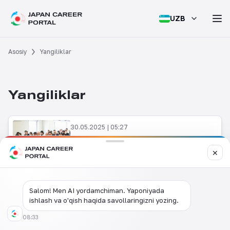
UZB
Asosiy
Yangiliklar
Yangiliklar
30.05.2025 | 05:27
Kanagava prefekturasida “Oʻzbekiston
inson resurslari salohiyati” biznes-
✕
forumi boʻlib oʻtdi
Salom! Men AI yordamchiman. Yaponiyada
ishlash va o'qish haqida savollaringizni yozing.
08:33