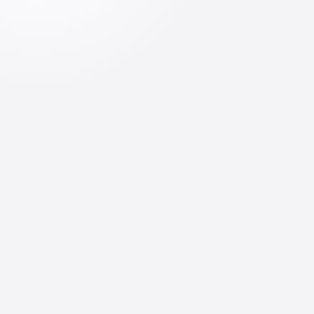
JCP haqida
Yaponiyaga borishdan oldin
Tadbirlar
Ishlash
Yangiliklar
Ta'lim olish
E'lonlar
Yaponiya hayoti
Foydali videolar
Yaponiya tajribasi
Tanlangan maqolalar
O'rganamiz
Ko‘p so‘raladigan savollar
Yaponiyadan qaytish
JCP dan qanday foydalanish
日本企業向け
kerak
Kontaktlar
:
+998 90 000 62 87
Elektron pochta
info@migration.uz
Manzil
Toshkent shahri, Olmazor tumani, Qamariniso
ko'chasi 1-uy