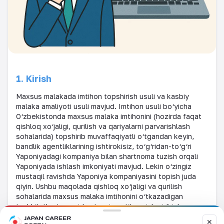
1. Kirish
Maxsus malakada imtihon topshirish usuli va kasbiy
malaka amaliyoti usuli mavjud. Imtihon usuli bo‘yicha
O‘zbekistonda maxsus malaka imtihonini (hozirda faqat
qishloq xo‘jaligi, qurilish va qariyalarni parvarishlash
sohalarida) topshirib muvaffaqiyatli o‘tgandan keyin,
bandlik agentliklarining ishtirokisiz, to‘g‘ridan-to‘g‘ri
Yaponiyadagi kompaniya bilan shartnoma tuzish orqali
Yaponiyada ishlash imkoniyati mavjud. Lekin o‘zingiz
mustaqil ravishda Yaponiya kompaniyasini topish juda
qiyin. Ushbu maqolada qishloq xo‘jaligi va qurilish
sohalarida maxsus malaka imtihonini o‘tkazadigan
tashkilotlar tomonidan tavsiya etilgan ish qidirish
saytlari bilan tanishtiramiz.
✕