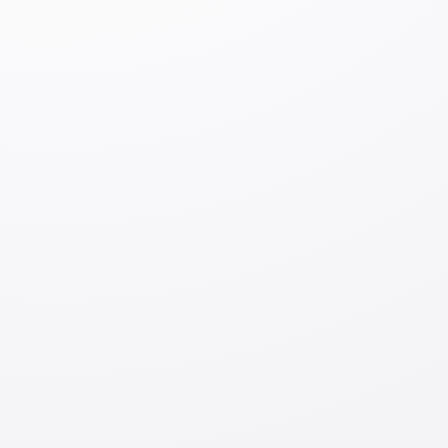
※
Eslatma: JAC yapon fuqarolariga ish bilan ta'minlash
xizmatlarini taklif qilmaydi.
3. Xulosa
Ushbu maqolada siz o‘zingiz mustaqil ravishda kirishingiz
mumkin bo‘lgan Yaponiya ish qidirish saytlarini
tanishtirdik. Shuningdek, bandlik agentliklari bilan
hamkorlik qiluvchi Yaponiya kompaniyalarining ishga
qabul qilish suhbatlariga qatnashish usuli ham mavjud.
Bandlik agentliklari ro‘yxatini Japan Career Portal
orqali
topishingiz mumkin.