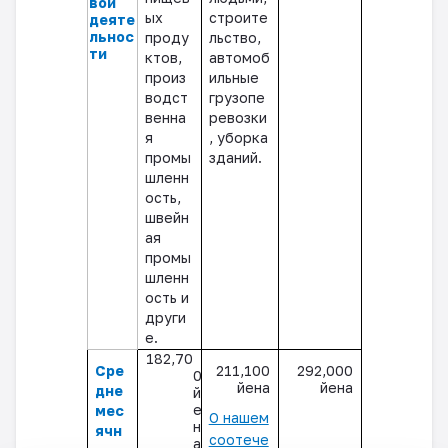
вой
ых
строите
деяте
льнос
проду
льство,
ти
ктов,
автомоб
произ
ильные
водст
грузопе
венна
ревозки
я
, уборка
промы
зданий.
шленн
ость,
швейн
ая
промы
шленн
ость и
други
е.
182,70
Сре
211,100
292,000
0
йена
йена
дне
й
е
мес
О нашем
н
ячн
соотече
а