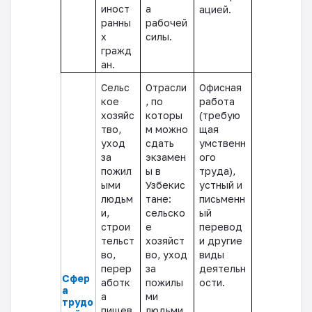
иност
а
ацией.
ранны
рабочей
х
силы.
гражд
ан.
Сельс
Отрасли
Офисная
кое
, по
работа
хозяйс
которы
(требую
тво,
м можно
щая
уход
сдать
умственн
за
экзамен
ого
пожил
ы в
труда),
ыми
Узбекис
устный и
людьм
тане:
письменн
и,
сельско
ый
строи
е
перевод
тельст
хозяйст
и другие
во,
во, уход
виды
перер
за
деятельн
Сфер
аботк
пожилы
ости.
а
а
ми
трудо
пищев
людьми,