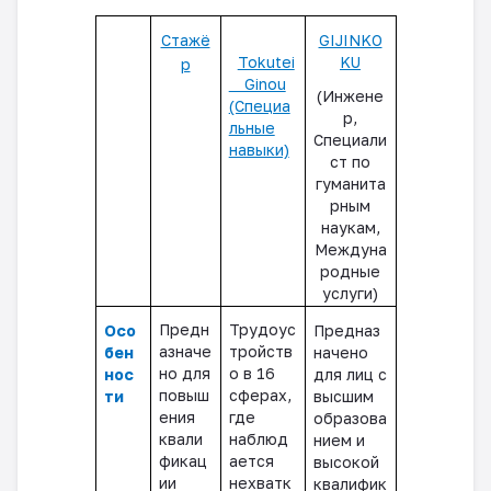
Стажё
GIJINKO
Tokutei
KU
р
Ginou
(
Инжене
(Специа
р,
льные
Специали
навыки)
ст по
гуманита
рным
наукам,
Междуна
родные
услуги
)
Предн
Трудоус
Осо
Предназ
азначе
тройств
бен
начено
но для
о в 16
нос
для лиц с
повыш
сферах,
ти
высшим
ения
где
образова
квали
наблюд
нием и
фикац
ается
высокой
ии
нехватк
квалифик