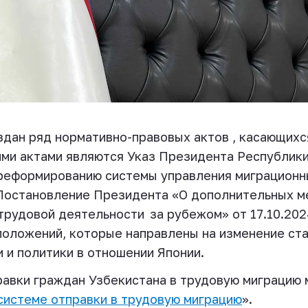
здан ряд нормативно-правовых актов , касающих
ими актами являются Указ Президента Республик
реформированию системы управления миграционн
и Постановление Президента «О дополнительных 
трудовой деятельности
за рубежом» от 17.10.202
оложений, которые направлены на изменение ста
и и политики в отношении Японии.
авки граждан Узбекистана в трудовую миграцию
системе отправки в трудовую миграцию
».