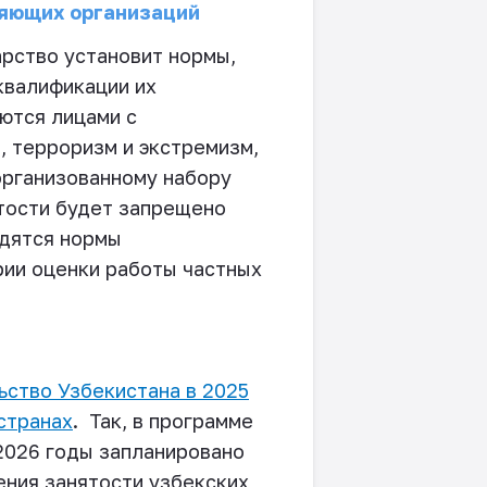
ляющих организаций
рство установит нормы,
квалификации их
ются лицами с
, терроризм и экстремизм,
организованному набору
ятости будет запрещено
одятся нормы
рии оценки работы частных
ьство Узбекистана в 2025
странах
.
Так, в программе
2026 годы запланировано
ения занятости узбекских