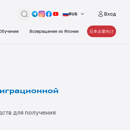
Вход
RUS
поиск
Link -
Link -
https://t.me/JAPAN_CAREER_PORTA
Link -
https://www.instagram.com/japan_
Link -
https://www.facebook.com/pe
https://www.youtube.com/
Обучение
Возвращение из Японии
日本企業向け
миграционной
ств для получения