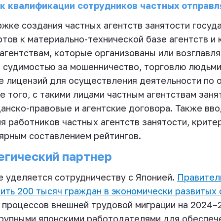
к квалификации сотрудников частных отправ
жке создания частных агентств занятости госуда
тов к материально-технической базе агентств и 
агентствам, которые организованы или возглавля
 судимостью за мошенничество, торговлю людьми
е лицензий для осуществления деятельности по 
е того, с такими лицами частным агентствам зан
анско-правовые и агентские договора. Также вв
я работников частных агентств занятости, крите
лярным составлением рейтингов.
тегический партнер
е уделяется сотрудничеству с Японией.
Правител
ить 200 тысяч граждан в экономически развитых 
 процессов внешней трудовой миграции на 2024–
крупными японскими работодателями для обеспеч