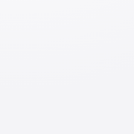
услуги в сфере трудоустройства.».
Для работы частные агентства занятости,
занимающиеся трудоустройством граждан
Республики Узбекистан за рубежом, должны
получить лицензию. Список агентств, получивших
лицензию, публикуется. Только агентства,
включённые в этот список, имеют право отправлять
граждан в трудовую миграцию за границу. Не стоит
доверять компаниям, которые не включены в этот
список. По состоянию на 1 июля 2024 года, 16
агентств получили лицензию.
На веб-сайте
Министерства занятости и сокращения бедности
можно узнать, какие именно агентства занимаются
отправкой граждан за границу. Также в рамках
данного проекта (
GROW
), мы собрали информацию о
частных агентствах, которые отправляют граждан на
работу в Японию, и вы можете ознакомиться с ней в
следующей статье
【Список отправляющих
организаций】.
3. Самостоятельно (частный контракт)
Можно уехать на работу за границу без участия
Агентства по внешней трудовой миграции или
частных агентств занятости. Однако для работы по