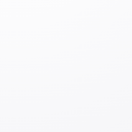
2. Через частные агентства занятости
С 17 октября 2018 года в Узбекистане разрешено
создавать частные агентства занятости. Их
деятельность регулируется Законом Республики
Узбекистан «О частных агентствах занятости». В
части первой статьи 3 дается понятие частному
агентству занятости, в соответствии с которым
«Частное агентство занятости – это коммерческая
организация, оказывающая услуги лицам, ищущим
работу, по подбору работы и трудоустройству, по
подбору кадров для работодателей, а также
оказывающая информационные и консультационные