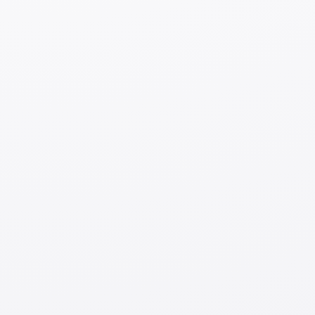
soatgacha yarim kunlik ish qilishingiz mumkin. Bu yozgi
ta'til kabi davrlarni o'z ichiga oladi.
Ammo, masalan, yangi koronavirus pandemiyasi tufayli
maktablar vaqtincha yopilgan bo'lsa, bu rasmiy uzoq
muddatli ta'til hisoblanmaydi. Bu holatda haftasiga 28
soat cheklovi amal qiladi.
Yaponiyada ishga joylashish uchun
tayyorgarlik