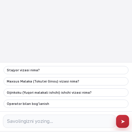
Elektron pochta
info@migration.uz
Manzil
Toshkent shahri, Olmazor tumani, Qamariniso
ko'chasi 1-uy
Ijtimoiy tarmoq
Stajyor vizasi nima?
Ushbu vebsayt va unga bog’langan ijtimoiy tarmoq
Maxsus Malaka (Tokutei Ginou) vizasi nima?
sahifalaridagi barcha kontentlar O’zbekiston Respublikasi
Vazirlar Mahkamasi huzuridagi Migratsiya agentligi tomonidan
Gijinkoku (Yuqori malakali ishchi) ishchi vizasi nima?
boshqariladi va nazorat qilinadi.
Operator bilan bog'lanish
©
2026
JAPAN CAREER PORTAL
➤
Created by UCT