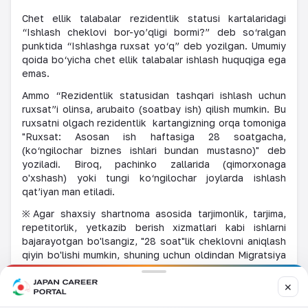
Chet ellik talabalar rezidentlik statusi kartalaridagi
“Ishlash cheklovi bor-yo’qligi bormi?” deb so‘ralgan
punktida “Ishlashga ruxsat yo‘q” deb yozilgan. Umumiy
qoida bo‘yicha chet ellik talabalar ishlash huquqiga ega
emas.
Ammo “Rezidentlik statusidan tashqari ishlash uchun
ruxsat”i olinsa, arubaito (soatbay ish) qilish mumkin. Bu
ruxsatni olgach rezidentlik kartangizning orqa tomoniga
"Ruxsat: Asosan ish haftasiga 28 soatgacha,
(ko‘ngilochar biznes ishlari bundan mustasno)" deb
yoziladi. Biroq, pachinko zallarida (qimorxonaga
o'xshash) yoki tungi ko‘ngilochar joylarda ishlash
qat’iyan man etiladi.
※Agar shaxsiy shartnoma asosida tarjimonlik, tarjima,
repetitorlik, yetkazib berish xizmatlari kabi ishlarni
bajarayotgan bo'lsangiz, "28 soat"lik cheklovni aniqlash
qiyin bo'lishi mumkin, shuning uchun oldindan Migratsiya
idorasi (Kirib kelish va mamlakatda qolishni nazorat qilish
boshqarmasi) bilan maslahat qiling.
✕
Haftasiga 28 soatni hisoblash usuli