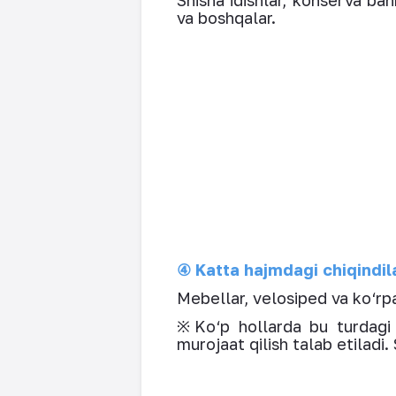
Shisha idishlar, konserva bank
va boshqalar.
④ Katta hajmdagi chiqindil
Mebellar, velosiped va ko‘rpa
※Ko‘p hollarda bu turdagi c
murojaat qilish talab etiladi.