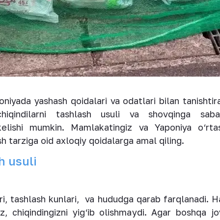
iyada yashash qoidalari va odatlari bilan tanishtira
hiqindilarni tashlash usuli va shovqinga sabab
kelishi mumkin. Mamlakatingiz va Yaponiya o‘rtasi
 tarziga oid axloqiy qoidalarga amal qiling.
h usuli
turi, tashlash kunlari, va hududga qarab farqlanadi. H
z, chiqindingizni yig‘ib olishmaydi. Agar boshqa j