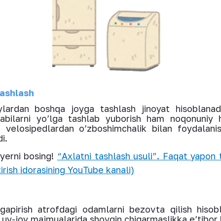
tashlash
joylardan boshqa joyga tashlash jinoyat hisoblana
 kabilarni yo’lga tashlab yuborish ham noqonuniy 
an velosipedlardan o’zboshimchalik bilan foydalan
i.
yerni bosing!
“Axlatni tashlash usuli”. Faqat yapon t
irish idorasining YouTube kanali)
pirish atrofdagi odamlarni bezovta qilish hisobl
i uy-joy majmualarida shovqin chiqarmaslikka e’tibor 