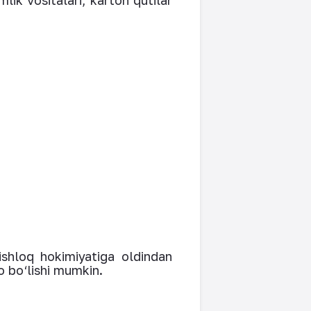
mlik vositalari, karton qutilar
ishloq hokimiyatiga oldindan
do bo‘lishi mumkin.