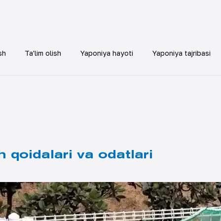
sh
Ta'lim olish
Yaponiya hayoti
Yaponiya tajribasi
qoidalari va odatlari