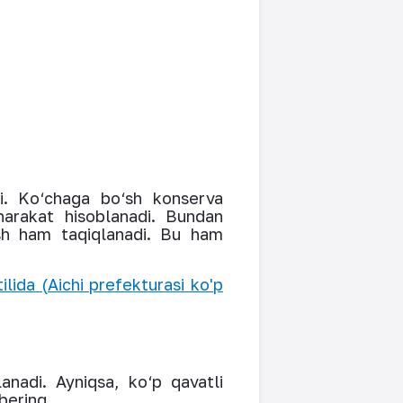
di. Ko‘chaga bo‘sh konserva
harakat hisoblanadi. Bundan
ish ham taqiqlanadi. Bu ham
ilida (Aichi prefekturasi ko'p
anadi. Ayniqsa, ko‘p qavatli
bering.