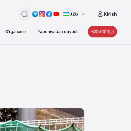
Kirish
UZB
Qidirish
Link -
Link -
https://t.me/JAPAN_CAREER_PORTA
Link -
https://www.instagram.com/japan_
Link -
https://www.facebook.com/pe
https://www.youtube.com/
O'rganamiz
Yaponiyadan qaytish
日本企業向け