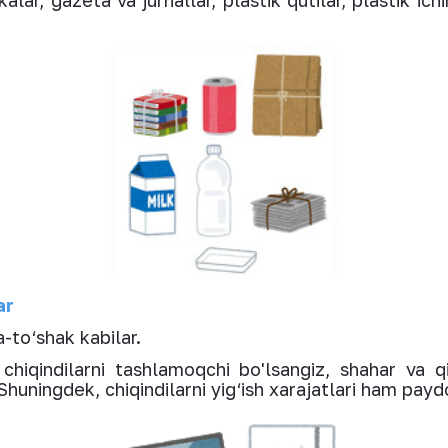
alar, gazeta va jurnallar, plastik qutilar, plastik ichi
ar
-to‘shak kabilar.
hiqindilarni tashlamoqchi bo'lsangiz, shahar va q
 Shuningdek, chiqindilarni yig‘ish xarajatlari ham pay