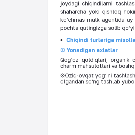
joydagi chiqindilarni tashl
shaharcha yoki qishloq hokim
ko‘chmas mulk agentida uy 
pochta qutingizga solib qo‘y
Chiqindi turlariga misoll
① Yonadigan axlatlar
Qog‘oz qoldiqlari, organik c
charm mahsulotlari va boshqa
※Oziq-ovqat yog‘ini tashlashd
olgandan so‘ng tashlab yubor