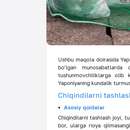
Ushbu maqola doirasida Yapon
bo'lgan munosabatlarda c
tushunmovchiliklarga olib 
Yaponiyaning kundalik turmush
Chiqindilarni tashlas
Asosiy qoidalar
Chiqindilarni tashlash joyi, 
bor, ularga rioya qilmasangi