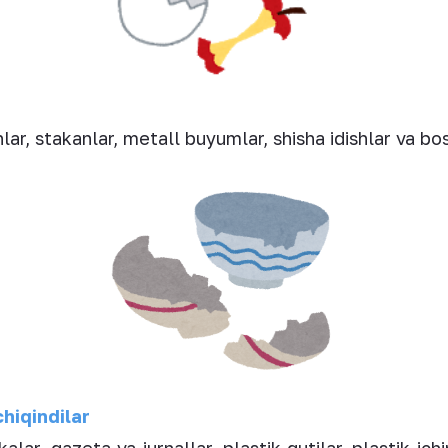
lar, stakanlar, metall buyumlar, shisha idishlar va bo
hiqindilar