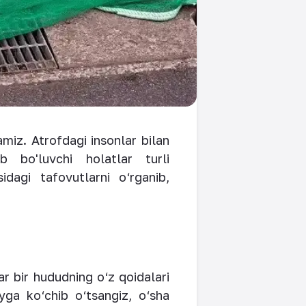
miz. Atrofdagi insonlar bilan
 bo'luvchi holatlar turli
dagi tafovutlarni o‘rganib,
ar bir hududning o‘z qoidalari
oyga ko‘chib o‘tsangiz, o‘sha