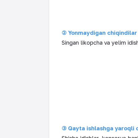
② Yonmaydigan chiqindilar
Singan likopcha va yelim idish
③ Qayta ishlashga yaroqli c