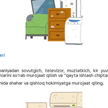
ari
iyadan sovutgich, televizor, muzlatkich, kir yuvi
hlarini so‘rab murojaat qilish va “qayta ishlash chiptas
nida shahar va qishloq hokimiyatga murojaat qiling.