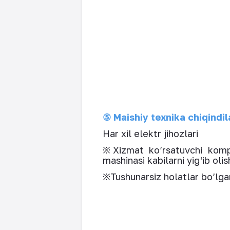
⑤ Maishiy texnika chiqindil
Har xil elektr jihozlari
※Xizmat ko’rsatuvchi kompan
mashinasi kabilarni yig‘ib olis
※Tushunarsiz holatlar bo’lga