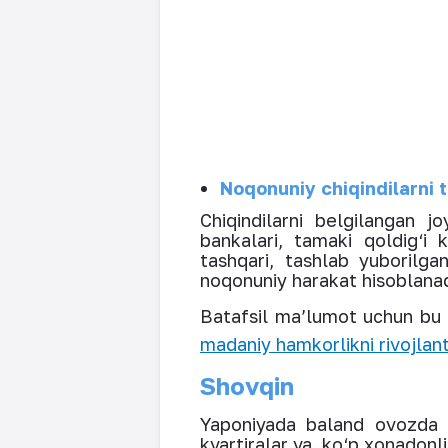
Noqonuniy chiqindilarni 
Chiqindilarni belgilangan 
bankalari, tamaki qoldig‘i
tashqari, tashlab yuborilg
noqonuniy harakat hisoblanad
Batafsil ma’lumot uchun bu 
madaniy hamkorlikni rivojlant
Shovqin
Yaponiyada baland ovozda ga
kvartiralar va ko‘p xonadonl