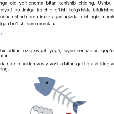
ashga oid yo‘riqnoma bilan tanishib chiqing. Ushbu
iyati bo‘limiga ko‘chib o‘tish to‘g‘risida bildirish
uchun shartnoma imzolaganingizda olishingiz mumk
ilgan bo‘lishi ham mumkin.
ar
hiqindilar, oziq-ovqat yog‘i, kiyim-kechaklar, qog‘o
lar.
an oldin uni kimyoviy vosita bilan qattiqlashtiring y
ing.