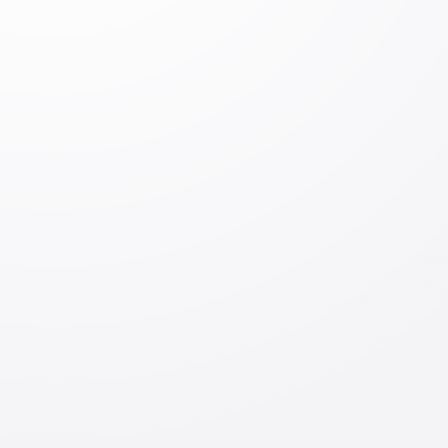
Izoh qoldiring
Izoh qoldiring
Kirish
Jo‘natish