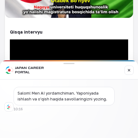
Qisqa intervyu
✕
Salom! Men AI yordamchiman. Yaponiyada
ishlash va o'qish haqida savollaringizni yozing.
10:16
To'liq intervyu