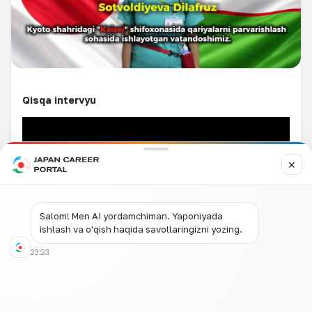
Qisqa intervyu
✕
Salom! Men AI yordamchiman. Yaponiyada
ishlash va o'qish haqida savollaringizni yozing.
23:23
To'liq intervyu