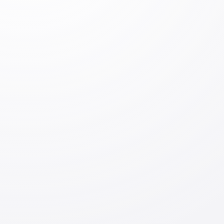
Izoh qoldiring
Izoh qoldiring
Kirish
Jo‘natish