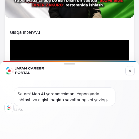
Qisqa intervyu
✕
Salom! Men AI yordamchiman. Yaponiyada
ishlash va o'qish haqida savollaringizni yozing.
14:54
To'liq intervyu