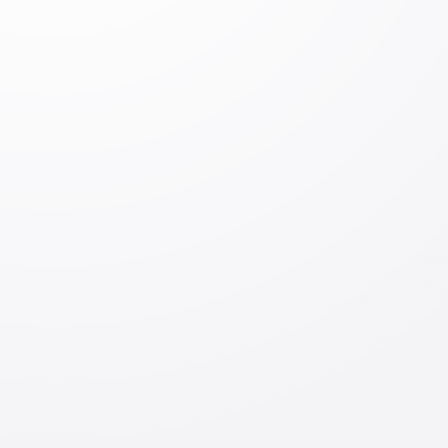
Izoh qoldiring
Izoh qoldiring
Kirish
Jo‘natish