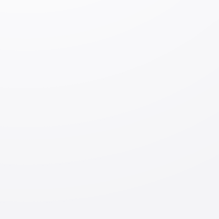
va so'rov
https://ssw-
events2024.go.jp/applicant/abroad/form
※
Qatnashish bepul.
Tadbirda ishtirok etuvchi
kompaniyalarning faoliyat sohalari:
qariyalarni parvarishlash;
binolarni tozalash (farroshlik);
sanoat mahsulotlarni ishlab chiqarish;
qurilish;
kemasozlik- kema ehtiyot qismlarini ishlab chiqish;
avtomobillarga texnik xizmat ko'rsatish;
aviasozlik;
mehmonxona xizmati;
qishloq xo'jaligi;
baliqchilik;