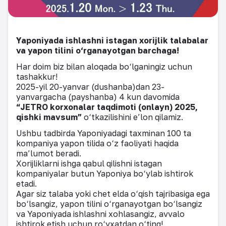
Yaponiyada ishlashni istagan xorijlik talabalar
va yapon tilini o‘rganayotgan barchaga!
Har doim biz bilan aloqada bo‘lganingiz uchun
tashakkur!
2025-yil 20-yanvar (dushanba)dan 23-
yanvargacha (payshanba) 4 kun davomida
“JETRO korxonalar taqdimoti (onlayn) 2025,
qishki mavsum”
o‘tkazilishini e’lon qilamiz.
Ushbu tadbirda Yaponiyadagi taxminan 100 ta
kompaniya yapon tilida o‘z faoliyati haqida
ma’lumot beradi.
Xorijliklarni ishga qabul qilishni istagan
kompaniyalar butun Yaponiya bo‘ylab ishtirok
etadi.
Agar siz talaba yoki chet elda o‘qish tajribasiga ega
bo‘lsangiz, yapon tilini o‘rganayotgan bo‘lsangiz
va Yaponiyada ishlashni xohlasangiz, avvalo
ishtirok etish uchun ro‘yxatdan o‘ting!