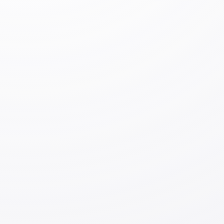
<Tadbir haqida umumiy ma’lumot>
◆
Tadbir nomi:
JETRO korxonalar taqdimoti
(onlayn) 2025, qishki mavsum
◆
O‘tkazilish vaqti:
2025-yil 20-yanvardan
(dushanba) 23-yanvargacha (payshanba), soat
10:30–16:50 (Yaponiya vaqti), 06:30-12:50
(O’zbekiston vaqti)
◆
Format:
Onlayn (Zoom orqali istalgan joydan
qatnashish mumkin)
◆
Ishtirokchi kompaniyalar:
Xorijiy biznesni
kengaytirishga intilayotgan taxminan 100 ta
Yaponiya kompaniyasi
◆
Soha turlari:
Ishlab chiqarish, elektron tijorat,
ulgurji va chakana savdo, axborot-
kommunikatsiya texnologiyalari, texnika va xizmat
ko‘rsatish, qurilish va boshqalar
◆
Talab etilayotgan lavozimlar:
ishlab chiqish
va loyihalash, qurilish nazorati, savdo-sotiq,
loyihalashtirish, buxgalteriya, tarjimonlik va
boshqalar.
◆
Til:
Yapon tili
◆
Ishtirok uchun to‘lov:
Bepul
◆
Kimlar ishtirok etishi mumkin:
Yaponiyadagi