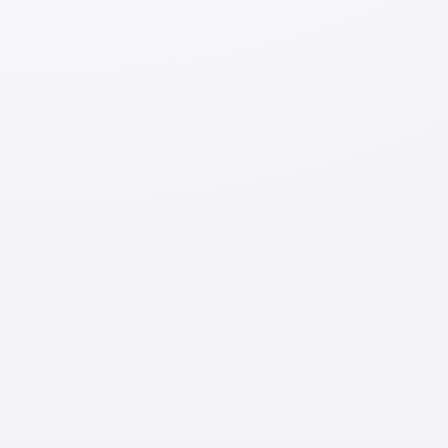
yoki xorijdagi universitet va magistratura talabasi
yoki bitiruvchisi bo‘lib, Yaponiyada ishlashni
istagan xorijliklar
◆
Batafsil ma’lumot va ro‘yxatdan o‘tish uchun
havola:
https://gakujo-
webevent.com/jetro/2025_winter_home
Arizalaringizni intizorlik bilan kutamiz!
Agar do‘stlaringiz yoki katta yoshdagi talabalar
orasida ish qidirayotganlar bo‘lsa, ularga ushbu
ma’lumotni yetkazib qo‘ying.
Qo‘shimcha ma’lumot olish uchun quyidagi
havolalar orqali tadbir saytiga kirib ko‘rib:
JETRO qo’shma korxonalar taqdimoti (onlayn)
2025, qishki mavsum sahifasi:
https://gakujo-
webevent.com/jetro/2025_winter_home
JETRO qo’shma korxonalar taqdimoti (onlayn),
bosh sahifasi:
https://gakujo-webevent.com/jetro/