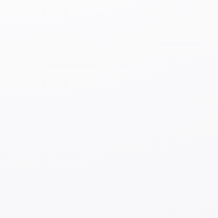
hisoblash va porsiyalarni aniq
o
‘
lchash ishlarini bajaraman.
Asosan baliq, tovuq va cho
‘
chqa
go
‘
shtidan foydalaniladi, lekin men 2-darajali oshpaz
bo
‘
lganim uchun taomlarni bezash va dasturxonga
tortish ishlariga mas’ulman.
Har bir bemorning holatiga qarab maxsus ovqatlar
tayyorlash zarurati sababli, taomlarni sinovdan
o
‘
tkazish ishlarini ham tez-tez amalga oshiraman.
O
‘
qish va imtihonlar
2023-yilning yanvar oyida malaka oshirishning
boshlang’ich darajasini muvaffaqiyatli topshirib, 2-
darajali stajor darajasiga o
‘
tdim.
2024-yilning oktyabr oyida 3-darajali stajor imtihonidan
muvaffaqiyatli o
‘
tdim.
Kelasi yilning may oyida imtihonsiz maxsus malaka
(ommaviy ovqatlanish sohasi ) darajasiga ko
‘
tarilaman.
Ish jarayonida yaxshi e’tibor bilan ishlaganim sababli
imtihon uchun alohida shug’ullanmadim. Bemorlarga va