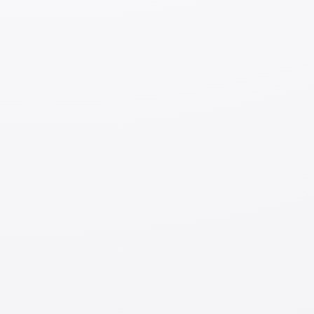
qariyalarga xizmat qilganim sababli, vitaminlarga va
allergiya berishi mumkin bo
‘
lgan mahsulotlarga va oziq-
ovqatning ozuqaviy muvozanatiga e’tibor berish juda
muhimdir. Agar kishi kundalik ishni astoydil bajarsa,
testlardan bemalol o
‘
ta oladi.
Daromad va xarajatlar
D
aromad
：
250,000
y
en
200,000
yen
Q
o
‘
lga tegadigan maosh
◎
Soliq va ijtimoiy sug’urta to
‘
lovlari
chiqarilgandan keyingi summa
X
arajatlar
：
50,000
yen
◎
O
ziq
-
ovqat
uchun
：
50,000
yen
25,000
yen
◎
Kundalik
hayotda
sarflanadigan
va
dam
olish
uchun
xarajatlar
：
25,000
yen