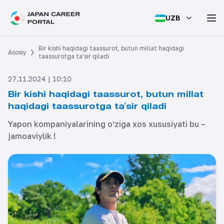
UZB
Bir kishi haqidagi taassurot, butun millat haqidagi
Asosiy
taassurotga ta'sir qiladi
27.11.2024 | 10:10
Bir kishi haqidagi taassurot, butun millat
haqidagi taassurotga ta'sir qiladi
Yapon kompaniyalarining o‘ziga xos xususiyati bu –
jamoaviylik !