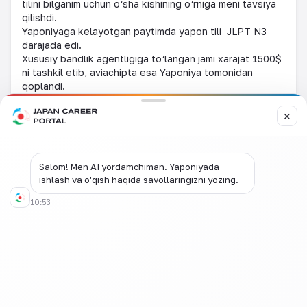
tilini bilganim uchun o
‘
sha kishining o
‘
rniga meni tavsiya
qilishdi.
Yaponiyaga kelayotgan paytimda yapon tili
JLPT N3
darajada edi.
Xususiy bandlik agentligiga to
‘
langan jami xarajat 1500$
ni tashkil etib, aviachipta esa Yaponiya tomonidan
qoplandi.
Ishga taklif olishdan boshlab Yaponiyaga kirishgacha
taxminan 6 oy vaqt ketdi.
✕
Meni ishga olgan kompaniyaning birinchi chet ellik kasbiy
malaka amaliyotchisi (stajori) bo
‘
ldim. Qaysidir ma’noda
bu kompaniya uchun ham sinov edi. Shu tufayli, men
Salom! Men AI yordamchiman. Yaponiyada
yaxshi taassurot qoldirdim va mendan keyin bir nechta
ishlash va o'qish haqida savollaringizni yozing.
stajor (Vyetnam, Myanma va Kambodjadan) ishga qabul
10:53
qilishdi.
Ish faoliyati
Men hozir Hokkaido prefekturasining, Sapporo
shahridagi ijtimoiy farovonlik muassasasining oshxona
bo
‘
limida ovqat tayyorlash
bilan shug’ullanyapman.
Ushbu muassasaning qaramog’ida turuvchilar uchun