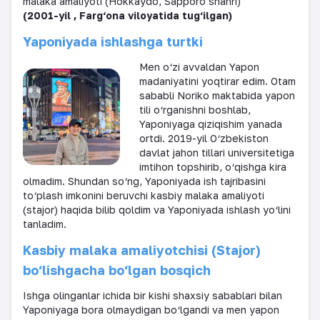
malaka amaliyoti (Hokkaydo, Sapporo shahri)
(2001-yil , Farg‘ona viloyatida tug‘ilgan)
Yaponiyada ishlashga turtki
Men o
‘
zi avvaldan Yapon
madaniyatini yoqtirar edim. Otam
sababli Noriko maktabida yapon
tili o
‘
rganishni boshlab,
Yaponiyaga qiziqishim yanada
ortdi. 2019-yil O
‘
zbekiston
davlat jahon tillari universitetiga
imtihon topshirib, o
‘
qishga kira
olmadim. Shundan so
‘
ng, Yaponiyada ish tajribasini
to
‘
plash imkonini beruvchi kasbiy malaka amaliyoti
(stajor) haqida bilib qoldim va Yaponiyada ishlash yo
‘
lini
tanladim.
Kasbiy malaka amaliyotchisi (Stajor)
bo
‘
lishgacha bo
‘
lgan bosqich
Ishga olinganlar ichida bir kishi shaxsiy sabablari bilan
Yaponiyaga bora olmaydigan bo
‘
lgandi va men yapon