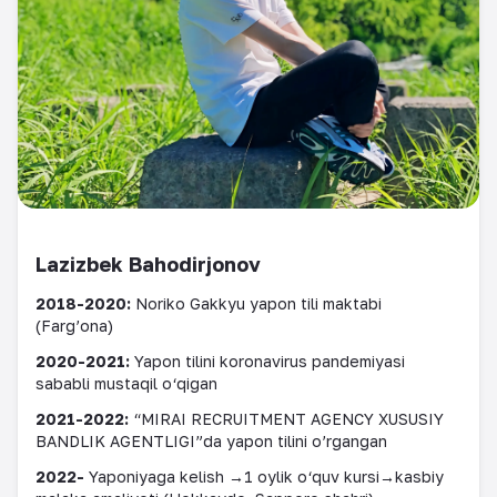
Lazizbek Bahodirjonov
2018-2020:
Noriko Gakkyu yapon tili maktabi
(Farg’ona)
2020-2021:
Yapon tilini koronavirus pandemiyasi
sababli mustaqil
o
‘
qigan
2021-2022:
“MIRAI RECRUITMENT AGENCY XUSUSIY
BANDLIK AGENTLIGI”da yapon tilini o’rgangan
2022-
Yaponiyaga kelish →1 oylik o
‘
quv kursi→kasbiy