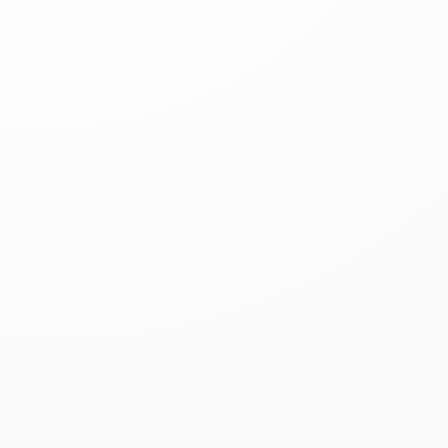
nonushta, tushlik va kechki ovqatlarni tayyorlaymiz.
Ishning tafsilotlari haqida oldindan tushuntirish beriladi
va dastlabki bir oy davomida kompaniyada
foydalaniladigan yapon tili va ovqat tayyorlash usullari
bo
‘
yicha trening o
‘
tkazildi. Shundan keyin ham
ishxonada tajribali kishi biriktirildi va ishni birinchi
bosqichdan boshlab ehtiyotkorlik bilan o
‘
rgatishdi.
Ish jadvali
Ish rejimi:
smena asosida, ertalab soat 5:00 dan kech
8:00 gacha bo‘lgan vaqt davomida kuniga taxminan 8
soat hisoblanadi.
Dam olish kunlari:
oyiga 8 kun. Qaysi kuni dam olish
bo‘lishi smena jadvaliga ko‘ra belgilanadi.
Ish faoliyati nimalardan iborat
Qariyalar va nogironlar uchun
maxsus menyularni tayyorlash
va har bir insonning holatiga mos
ravishda to
‘
g’ri ovqatlanishni
ta’minlash. Buning uchun
ovqatlarning ozuqaviy qiymatini