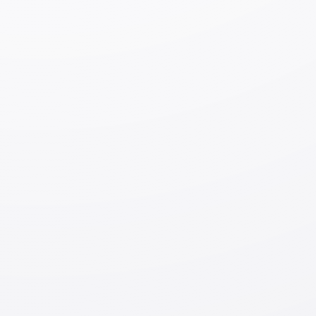
muammolar borligini angladim, lekin
ayniqsa e'tiborimni tortganlari ichida,
asos va mantiqiy izchillikning
yetarlicha qadrlanmasligidir. Yuridik
universitetdagi ta'limda ham, sud
amaliyotida ham, huquqiy maqolalarda
ham xulosa keltiriladi, lekin uning sabablari ko’p hollarda
ochib berilmagan bo’ladi. Agar asoslar keltirilgan
taqdirda ham, ularning huquqiy asosliligi yoki haqiqatga
mosligi yetishmaydi. Bu holatning kelib chiqishi
sabalaridan biri: Sovet davrida huquqiy ta'lim bilan
shug'ullangan rus va yahudiy millatiga mansub odamlar
Sovet Ittifoqi parchalangandan so'ng O'zbekistondan
chiqib ketishgan va ularning o'rnini huquqni yaxshi
tushunmaydigan odamlar egallagan. So‘nggi vaqtlarda
xorijda o‘qib kelganlarning o‘qituvchi bo‘lish holatlari
ko‘payib, ta'lim tizimida o‘zgarishlar bo‘lishiga umid
bildirilmoqda. Ammo hozirgi kunda yuridik universitet
talabalarga Yaponiya, Yevropa yoki AQShdagi
magistratura bosqichida muvaffaqiyatli rivojlanishlari
uchun zarur bo‘lgan asosiy bilim va tayyorgarlikni yetarli
darajada ta'minlay olmayapti.