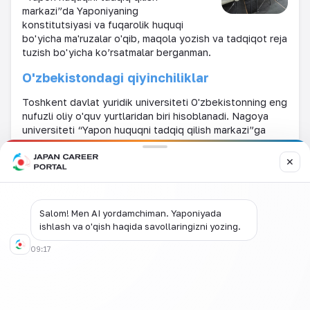
markazi”da Yaponiyaning
konstitutsiyasi va fuqarolik huquqi
bo'yicha ma'ruzalar o'qib, maqola yozish va tadqiqot reja
tuzish bo'yicha ko’rsatmalar berganman.
O'zbekistondagi qiyinchiliklar
Toshkent davlat yuridik universiteti O'zbekistonning eng
nufuzli oliy o'quv yurtlaridan biri hisoblanadi. Nagoya
universiteti “Yapon huquqni tadqiq qilish markazi”ga
kirgan talabalar juda tirishqoq va o'qishga intilishi yuqori.
Darslar haftada 5 kun, har kuni 2 soat bo’lib o'tadi.
✕
Barcha huquqshunoslik darslari yapon tilida olib boriladi,
shuning uchun talabalar darslarni tushunib olish uchun
yapon tilini o'rganishga astoydil harakat qilishadi.
Talabalar orasida do'stlik munosabatlari juda kuchli,
Salom! Men AI yordamchiman. Yaponiyada
ishlash va o'qish haqida savollaringizni yozing.
yuqori kurs talabalari quyi kurs talabalariga yapon tili va
huquqi haqida tushuntirishlar berib, kechga qadar
09:17
birgalikda dars qilishadi. Ular juda ochiqko'ngil bo'lib, har
kuni ular bilan maroqli vaqt o'tkazdim.
Eng katta qiyinchilik bu huquqshunoslik ta'limining o'zi
edi. Yaponiyada va O'zbekistonda huquqshunoslik