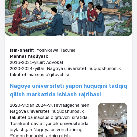
Ism-sharif:
Yoshikawa Takuma
Mehnat faoliyati:
2016-2021-yillar: Advokat
2020-2024-yillar: Nagoya universiteti huquqshunoslik
fakulteti maxsus o'qituvchisi
Nagoya universiteti yapon huquqini tadqiq
qilish markazida ishlash tajribasi
2020-yildan 2024-yil fevraligacha men
Nagoya universiteti huquqshunoslik
fakultetida maxsus o'qituvchi sifatida,
Toshkent davlat yuridik universitetida
joylashgan Nagoya universitetining
“Yapon huquqini tadqiq qilish