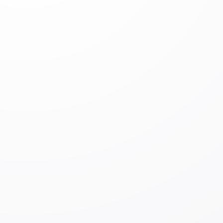
ta'limini o’qitilish uslubi butunlay boshqacha.
O'zbekistonda, asosan, o'qitilgan narsalarni yodlashga
katta e'tibor qaratiladi, lekin huquqiy tahlil yoki huquqiy
fikrlash ko'nikmalarini rivojlantirish imkoniyatlari kam.
Talabalar yodlashda yaxshi bo'lishsa-da, o'rganganlarini
amalda qo'llashda qiynalishadi. Shuningdek, tadqiqot
reja yoki maqolani qanday yozish kerakligini o'rgatish
deyarli yo'q va bu borada ko’rsatma qila oladigan
odamlar ham juda kam. Shuning uchun talabalar ilmiy ish
yozishning kerakli bosqichlarini yoki Yaponiya, Yevropa
va AQShda talab qilinadigan darajani tushunishda
qiynalishadi va yaxshi tadqiqot reja yoki diplom ishi
yozish ularga qiyinchilik tug’dirishi mumkin. Ajoyib va
o'qishga intilishi baland talabalar bor bo'lsada, ularning
potensialidan to’liq foydalanilmaslik, menda achinish
hissini uyg’otadi.
O'zbekistondagi muammolar va
imkoniyatlar
Toshkent davlat yuridik universitetida
ishlash davomida jamiyatda ko'p