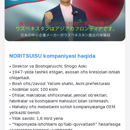
NORITSUISU kompaniyasi haqida
•
Direktor va Boshqaruvchi: Shogo Aoki
•
1947-yilda tashkil etilgan, asosan ofis kreslolari ishlab
chiqariladi.
• Bosh ofis/zavod: Yatomi shahri, Aichi prefekturasi
• Xodimlar soni: 100 kishi
• Ofislar, maktablar, shifoxonalar, jamoat ob'ektlari,
fabrikalar va boshqalarni mahsulot bilan ta'minlash.
• Mahalliy ofis mebellarini sotish kompaniyalariga OEM
yetkazib berish
• Yillik savdo: 1,6 mlrd yena
• “Yaponiyada ishchilarni qo‘llab-quvvatlash” falsafasiga
asoslangan biznesni yuritmoqda