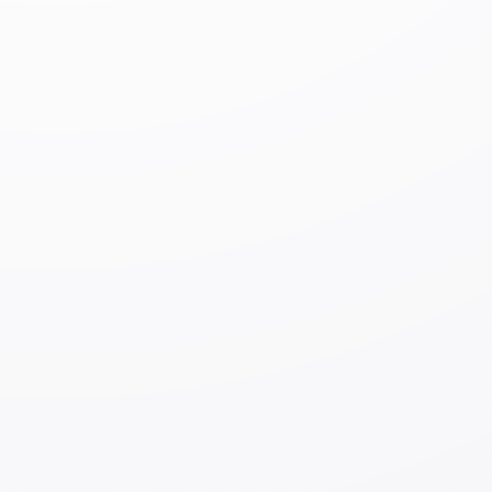
hamkorlik shartnomasiga ega.
2017-yilda Yaponiya yoshlar savdo palatasi (JCI JAPAN)
prezidenti bo‘lib ishlaganimda O‘zbekiston bilan aloqa
qilish imkoniga ega bo‘ldim va keyinchalik bu
mamlakatga tashrif buyurganimda, O’zbekiston tez
rivojlanayotgan davlat ekanini his qildim. Bundan
tashqari, bu yerda yuqori sifatli ofis kreslolari hali ishlab
chiqarilmaganini bildik va bozorni egallashga qaror qildi.
3. O‘zbekistonda tadbirkorlik faoliyatini
boshlashda qanday qiyinchiliklar bor?
Avvalo, biz uchun mahalliy hamkorni topish eng qiyin ish
ekanligini his qilaman. O‘zbekistonda juda ko‘p o‘ziga
xos qoidalar mavjud bo‘lgani uchun yapon kompaniyalari
uchun o’zlari faoliyat olib borish qiyin va ishonchli
hamkor bo‘lishi juda muhim. Ayni paytda biz hali ham
yaxshi hamkor topmadik va hali ham izlayapmiz.
Yana bir masala shundaki, O‘zbekistonda sanoat
standartlari mavjud bo‘lsa-da, ularni kafolatlash uchun
zarur bo‘lgan muvofiqlikni baholash hali