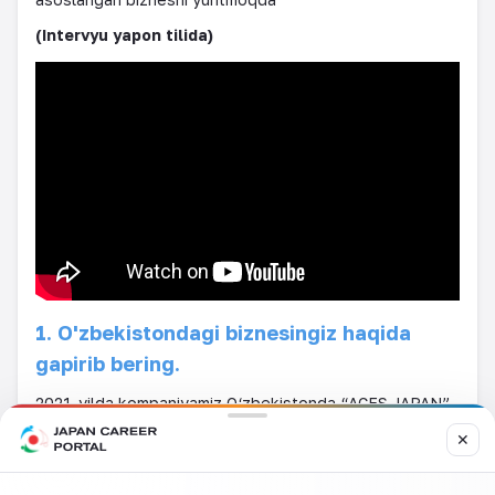
(Intervyu yapon tilida)
1. O'zbekistondagi biznesingiz haqida
gapirib bering.
2021-yilda kompaniyamiz O‘zbekistonda “ACES JAPAN”
nomli mahalliy sho‘ba korxonasini tashkil etdi va
✕
Toshkentdagi “Arcamebel” savdo majmuasida
ko‘rgazma zalini ochdi. Yaponiyadan keltirilgan ofis
mebellarini sotamiz. Kelgusi yildan (2025-yil) “Yaponiya