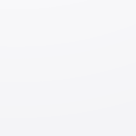
mukammallashmagan. Shuning uchun iste'molchilarga
yuqori sifatli yapon mahsulotlarining ustunligini
tushuntirish qiyin. O‘zbekistonda sanoat standartlarini
o‘rnatish barcha yapon kompaniyalari uchun umumiy
muammo hisoblanadi.
Ushbu muammolarni hal qilish uchun biz O‘zbekiston
Texnik Standartlarini tartibga solish agentligi bilan
hamkorlikda kadrlarni sinovdan o‘tkazish bo‘yicha o‘quv
dasturini amalga oshirmoqdamiz. Bu dastur uchinchi yil
davom etmoqda va kelgusida ham buni davom ettirishga
umid qilamiz.
4. O‘zbekiston kadrlarining xususiyatlari,
kuchli va zaif tomonlari haqida qanday
fikrdasiz?
O‘zbekiston xalqi Yaponiyani
yaxshi ko’radi va bizga har doim
do‘stona munosabatda
bo’lishadi. Biroq, ishchilar loyiha
haqida hisobotlar ko'pincha
taqdim etishmaydi va faqat