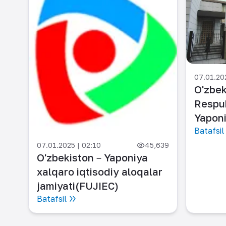
399
07.01.202
O'zbek
Respub
Yaponi
Batafsil
07.01.2025 | 02:10
45,639
O'zbekiston－Yaponiya
xalqaro iqtisodiy aloqalar
jamiyati(FUJIEC)
Batafsil