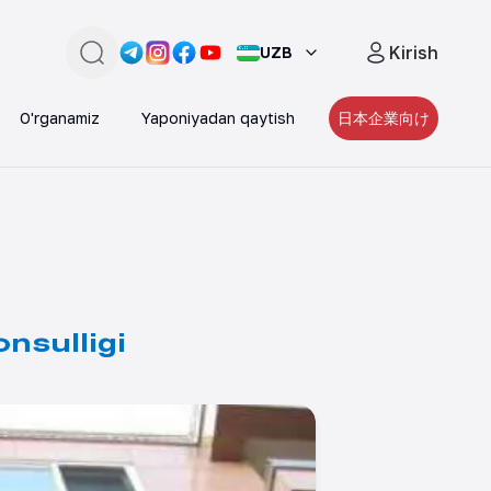
Kirish
UZB
Qidirish
Link -
Link -
https://t.me/JAPAN_CAREER_PORTA
Link -
https://www.instagram.com/japan_
Link -
https://www.facebook.com/pe
https://www.youtube.com/
O'rganamiz
Yaponiyadan qaytish
日本企業向け
nsulligi