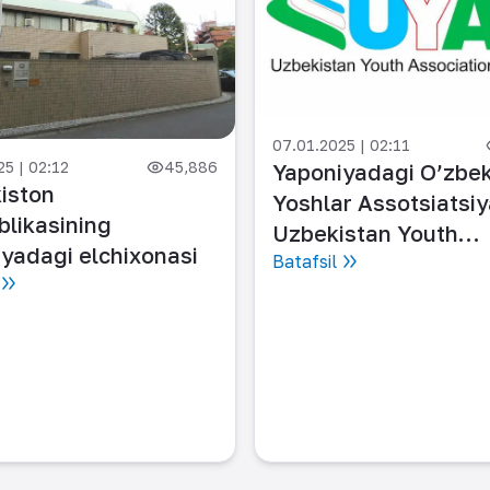
07.01.2025 | 02:11
5 | 02:12
45,886
Yaponiyadagi O’zbek
iston
Yoshlar Assotsiatsiy
likasining
Uzbekistan Youth
yadagi elchixonasi
Association in Japan
Batafsil