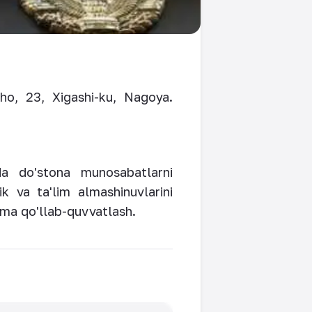
ho, 23, Xigashi-ku, Nagoya.
da do'stona munosabatlarni
ik va ta'lim almashinuvlarini
ama qo'llab-quvvatlash.