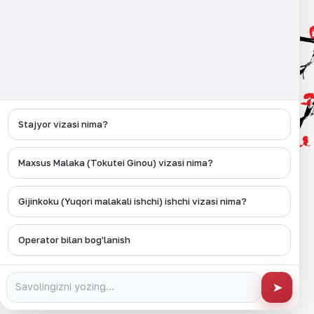
Manzil
Toshkent shahri, Olmazor tumani,
Qamariniso ko'chasi 1-uy
Stajyor vizasi nima?
Ijtimoiy tarmoq
Maxsus Malaka (Tokutei Ginou) vizasi nima?
Gijinkoku (Yuqori malakali ishchi) ishchi vizasi nima?
an ijtimoiy tarmoq sahifalaridagi barcha kontentlar
lar Mahkamasi huzuridagi Migratsiya agentligi tomonidan
Operator bilan bog'lanish
.
➤
Created by UCT