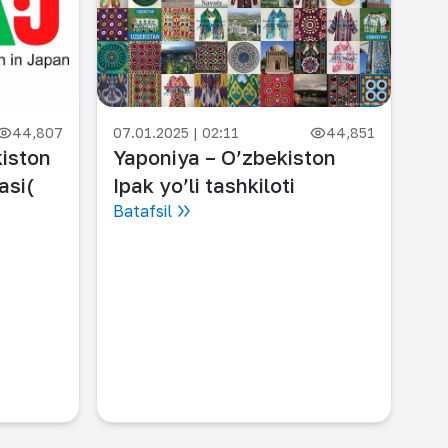
07.
44,807
07.01.2025 | 02:11
44,851
Ya
iston
Yaponiya – O’zbekiston
Ja
asi(
Ipak yo’li tashkiloti
Bat
Batafsil
 )