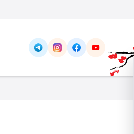
Link -
https://t.me/JAPAN_CAREER_PORTA
Link -
https://www.instagram.com/
Link -
https://www.facebo
Link -
https://ww