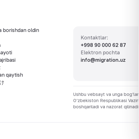
 borishdan oldin
Kontaktlar
:
h
+998 90 000 62 87
ayoti
Elektron pochta
jribasi
info@migration.uz
z
an qaytish
け
Ushbu vebsayt va unga bog’lang
O’zbekiston Respublikasi Vazir
boshqariladi va nazorat qilinadi