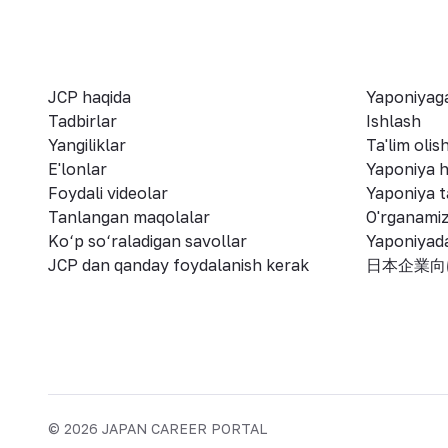
JCP haqida
Yaponiyaga
Tadbirlar
Ishlash
Yangiliklar
Ta'lim olis
E'lonlar
Yaponiya h
Foydali videolar
Yaponiya ta
Tanlangan maqolalar
O'rganami
Ko‘p so‘raladigan savollar
Yaponiyad
JCP dan qanday foydalanish kerak
日本企業向
©
2026
JAPAN CAREER PORTAL