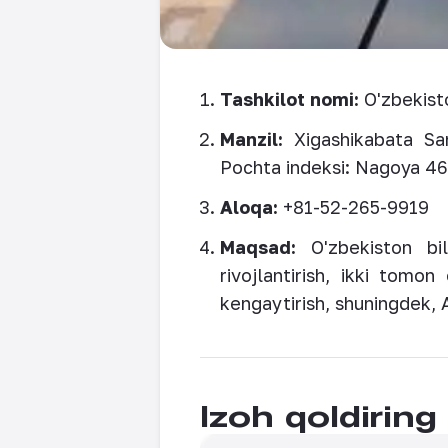
Tashkilot nomi:
O'zbekisto
Manzil:
Xigashikabata San
Pochta indeksi: Nagoya 46
Aloqa:
+81-52-265-9919
Maqsad:
O'zbekiston bil
rivojlantirish, ikki tomon
kengaytirish, shuningdek, 
Izoh qoldiring