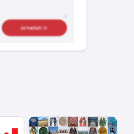
Jo‘natish