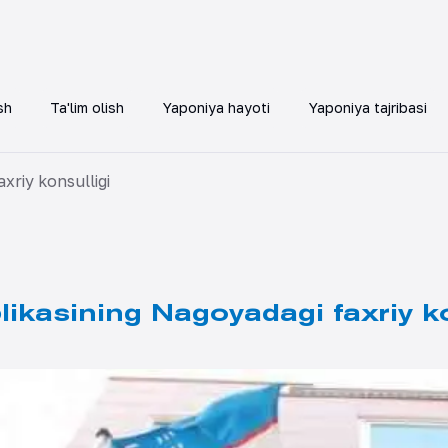
sh
Ta'lim olish
Yaponiya hayoti
Yaponiya tajribasi
xriy konsulligi
ikasining Nagoyadagi faxriy ko