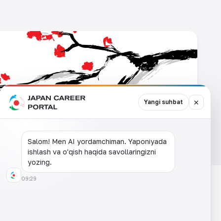
L
japan_career_portal/
ok.com/people/JAPAN-Career-Portal/61559298473178/
w.youtube.com/channel/UC6Ir7IOx7PpO83LthvphPVA
✕
Yangi suhbat
Salom! Men AI yordamchiman. Yaponiyada
ishlash va o'qish haqida savollaringizni
yozing.
09:29