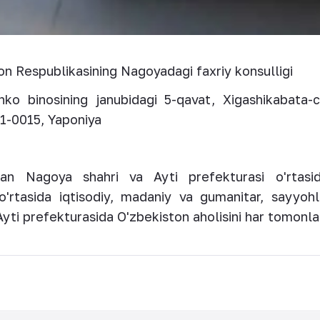
n Respublikasining Nagoyadagi faxriy konsulligi
ko binosining janubidagi 5-qavat, Xigashikabata-c
1-0015, Yaponiya
an Nagoya shahri va Ayti prefekturasi o'rtasi
 o'rtasida iqtisodiy, madaniy va gumanitar, sayyohl
Ayti prefekturasida O'zbekiston aholisini har tomonl