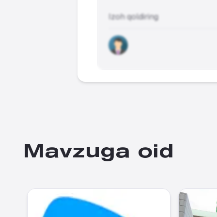
Izoh qoldiring
Mavzuga oid