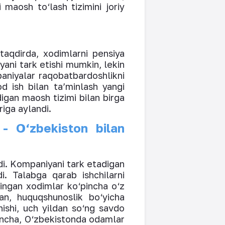
maosh to‘lash tizimini joriy
aqdirda, xodimlarni pensiya
ani tark etishi mumkin, lekin
paniyalar raqobatbardoshlikni
od ish bilan ta’minlash yangi
adigan maosh tizimi bilan birga
riga aylandi.
 - O‘zbekiston bilan
adi. Kompaniyani tark etadigan
. Talabga qarab ishchilarni
lingan xodimlar ko‘pincha o‘z
lan, huquqshunoslik bo‘yicha
nishi, uch yildan so‘ng savdo
sincha, O‘zbekistonda odamlar