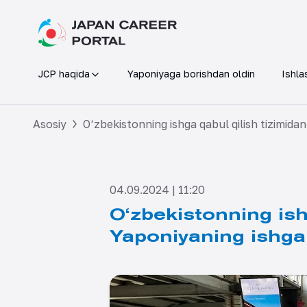
JCP haqida
Yaponiyaga borishdan oldin
Ishla
Asosiy
O‘zbekistonning ishga qabul qilish tizimidan
04.09.2024 | 11:20
O‘zbekistonning ishg
Yaponiyaning ishga 