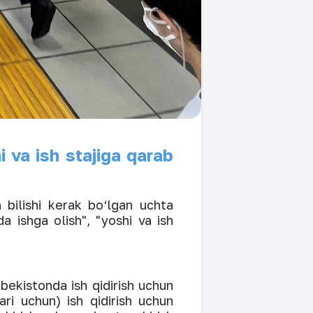
hi va ish stajiga qarab
n bilishi kerak bo‘lgan uchta
da ishga olish", "yoshi va ish
zbekistonda ish qidirish uchun
ri uchun) ish qidirish uchun