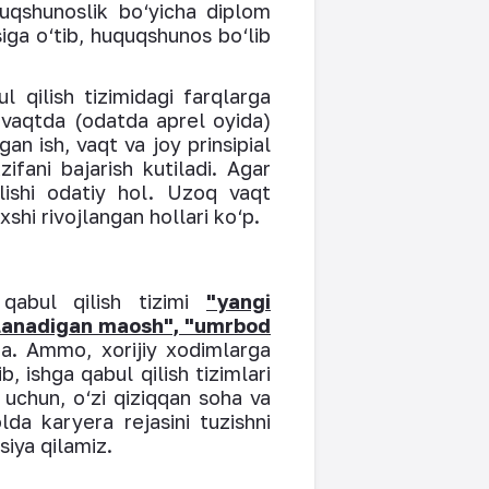
quqshunoslik bo‘yicha diplom
ga o‘tib, huquqshunos bo‘lib
qilish tizimidagi farqlarga
 vaqtda (odatda aprel oyida)
an ish, vaqt va joy prinsipial
fani bajarish kutiladi. Agar
ilishi odatiy hol. Uzoq vaqt
xshi rivojlangan hollari ko‘p.
 qabul qilish tizimi
"yangi
to‘lanadigan maosh", "umrbod
a. Ammo, xorijiy xodimlarga
, ishga qabul qilish tizimlari
 uchun, o‘zi qiziqqan soha va
da karyera rejasini tuzishni
siya qilamiz.