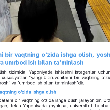
ni bir vaqtning o‘zida ishga olish, yos
a umrbod ish bilan ta’minlash
ish tizimida, Yaponiyada ishlashni istaganlar uchu
ususiyatlar "yangi bitiruvchilarni bir vaqtning o‘zi
osh" va "umrbod ish bilan ta’minlash"dir.
vaqtning o‘zida ishga olish
alarni bir vaqtning o‘zida ishga olish jarayonidir. O‘
an, lekin Yaponiyada (ayniqsa, universitet talabala