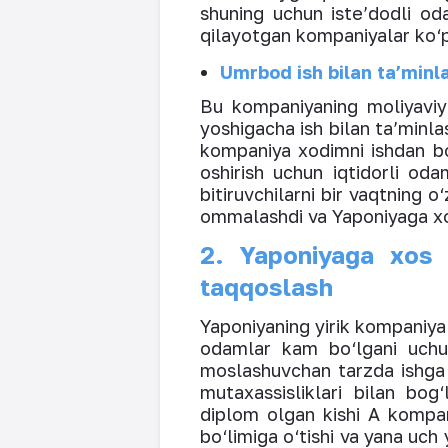
shuning uchun iste’dodli od
qilayotgan kompaniyalar ko
Umrbod ish bilan ta’minl
Bu kompaniyaning moliyaviy
yoshigacha ish bilan ta’minl
kompaniya xodimni ishdan bo‘
oshirish uchun iqtidorli oda
bitiruvchilarni bir vaqtning o
ommalashdi va Yaponiyaga xos 
2. Yaponiyaga xos i
taqqoslash
Yaponiyaning yirik kompaniyal
odamlar kam bo‘lgani uchun
moslashuvchan tarzda ishga o
mutaxassisliklari bilan bog
diplom olgan kishi A kompani
bo‘limiga o‘tishi va yana uc