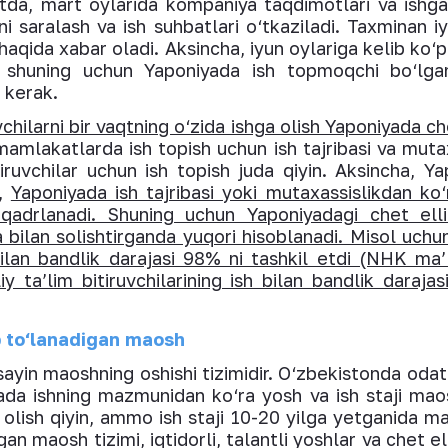
da, mart oylarida kompaniya taqdimotlari va ishga k
ni saralash va ish suhbatlari o‘tkaziladi. Taxminan i
 haqida xabar oladi. Aksincha, iyun oylariga kelib ko
i, shuning uchun Yaponiyada ish topmoqchi bo‘lgan
i kerak.
vchilarni bir vaqtning o‘zida ishga olish Yaponiyada c
amlakatlarda ish topish uchun ish tajribasi va mutaxa
iruvchilar uchun ish topish juda qiyin. Aksincha, Yap
b,
Yaponiyada ish tajribasi yoki mutaxassislikdan ko
 qadrlanadi. Shuning uchun Yaponiyadagi chet ell
a bilan solishtirganda yuqori hisoblanadi. Misol uchu
h bilan bandlik darajasi 98% ni tashkil etdi (NHK ma’
y ta’lim bitiruvchilarining ish bilan bandlik darajas
ab to‘lanadigan maosh
 sayin maoshning oshishi tizimidir. O‘zbekistonda oda
yada ishning mazmunidan ko‘ra yosh va ish staji maos
olish qiyin, ammo ish staji 10-20 yilga yetganida m
an maosh tizimi, iqtidorli, talantli yoshlar va chet elli