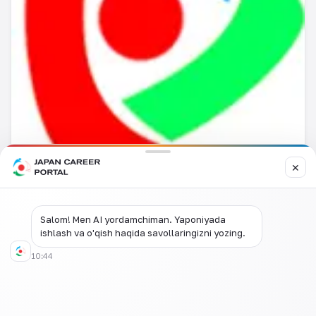
✕
Tashkilot nomi
: Oʻzbekiston-Yaponiya xalqaro
Salom! Men AI yordamchiman. Yaponiyada
iqtisodiy aloqalar jamiyati (FUJIEC)
ishlash va o'qish haqida savollaringizni yozing.
Joylashgan joyi:
Nagoya 453-0018, Nakamuraku,
10:44
Sakomaecho, 1F Mori binosi, 22-13
Tashkilot maqsadi
: Yaponiya kompaniyalariga yangi
imkoniyatlarni topish, ko'proq ma'lumotga ega bo'lish
va O'zbekistonda biznesni rivojlantirishni qo'llab-