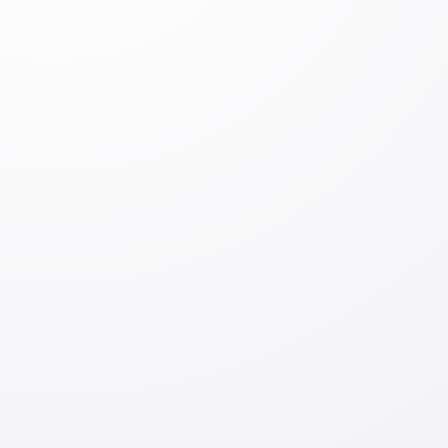
quvvatlash.
Tashkilot bilan aloqa:
052-589-7155
Izoh qoldiring
Izoh qoldiring
Kirish
Jo‘natish
Mavzuga oid