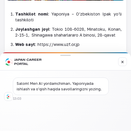
Tashkilot nomi
: Yaponiya – O’zbekiston Ipak yo’li
tashkiloti
Joylashgan joyi
: Tokio 108-6028, Minatoku, Konan,
2-15-1,
Shinagawa shaharlararo A binosi, 28-qavat
Web sayt
:
https://www.uzf.or.jp
Tashkilot maqsadi
: Yaponiya – O’zbekiston Ipak
yo’li tashkiloti madaniyat, san’at, ilmiy faoliyat, ta’lim,
✕
ilmiy-texnologik hamda turizmni rivojlantirish
barobarida xalqaro aloqalar va iqtisodiy muloqotni
rivojlantirish, O’zbekiston Respublikasi va
Yaponiyaning hamkorlik munosabatlarini kuchaytirish
Salom! Men AI yordamchiman. Yaponiyada
hamda rivojlanishiga hissa qo’shish asosiy maqsad
ishlash va o'qish haqida savollaringizni yozing.
qilib olgan.
13:03
Tashkilot bilan aloqa
: 03-6717-2829
FAX
：
03-6717-2880
Izoh qoldiring