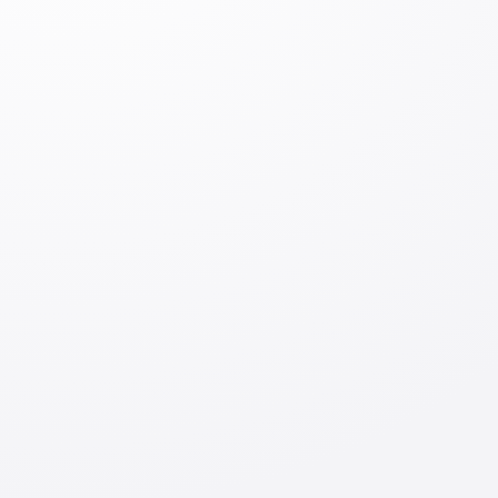
Izoh qoldiring
Kirish
Jo‘natish
Mavzuga oid