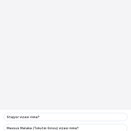
Ko‘p so‘raladigan savollar
Yaponiyadan qaytish
JCP dan qanday foydalanish
日本企業向け
kerak
Kontaktlar
:
+998 90 000 62 87
Elektron pochta
info@migration.uz
Manzil
Toshkent shahri, Olmazor tumani, Qamariniso
ko'chasi 1-uy
Ijtimoiy tarmoq
Stajyor vizasi nima?
Ushbu vebsayt va unga bog’langan ijtimoiy tarmoq
sahifalaridagi barcha kontentlar O’zbekiston Respublikasi
Maxsus Malaka (Tokutei Ginou) vizasi nima?