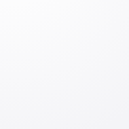
o’rtasida faol madaniy va iqtisodiy almashinuvlarni
oshirish orqali do’stlik aloqalarini rivojlantirishga
yordam berishdir.
Izoh qoldiring
Izoh qoldiring
Kirish
Jo‘natish
Mavzuga oid