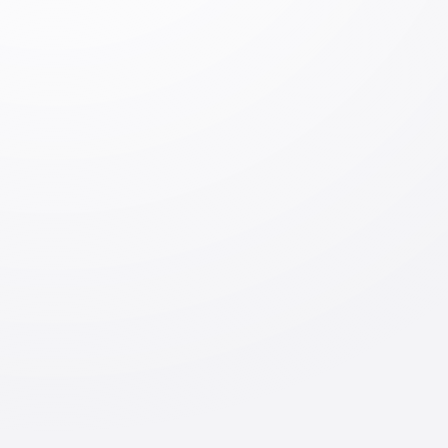
Kirish
Jo‘natish
Mavzuga oid