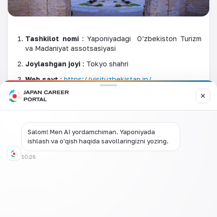
Tashkilot nomi
: Yaponiyadagi
O’zbekiston Turizm
va Madaniyat assotsasiyasi
Joylashgan joyi
: Tokyo shahri
Web sayt
:
https://visituzbekistan.jp/
Tashkilot maqsadi
: O’zbekiston Turizm va
✕
Madaniyat assotsasiyasi sayohat hamda madaniyat
sohalari asosida O’zbekistoning jozibadorligini
namoyish etish, Yaponiya bozorida O‘zbekistonga
Salom! Men AI yordamchiman. Yaponiyada
nisbatan bo’lgan qarashlarni yaxshilash va
ishlash va o'qish haqida savollaringizni yozing.
O‘zbekistonda yaponiyalik sayyohlar sonining
oshishiga erishishdir.
10:26
Izoh qoldiring
Izoh qoldiring