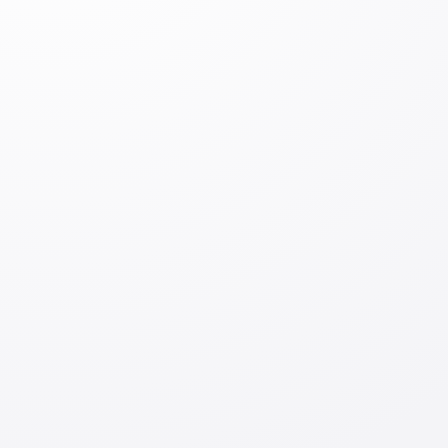
almashuniv dasturlarini tashkil etish orqali Yaponiya
va O’zbekiston davlatlarining o’zaro tushunish hamda
do’stlik aloqalarini chuqurlashtirishdir.
Izoh qoldiring
Izoh qoldiring
Kirish
Jo‘natish
Mavzuga oid