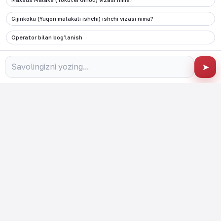
+998 90 000 62 87
Elektron pochta
Gijinkoku (Yuqori malakali ishchi) ishchi vizasi nima?
info@migration.uz
Operator bilan bog'lanish
Manzil
Toshkent shahri, Olmazor tumani, Qamariniso
➤
ko'chasi 1-uy
Ijtimoiy tarmoq
Ushbu vebsayt va unga bog’langan ijtimoiy tarmoq
sahifalaridagi barcha kontentlar O’zbekiston Respublikasi
Vazirlar Mahkamasi huzuridagi Migratsiya agentligi tomonidan
boshqariladi va nazorat qilinadi.
©
2026
JAPAN CAREER PORTAL
Created by UCT