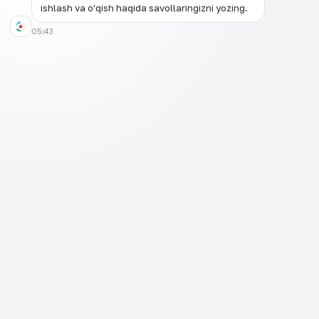
404
ishlash va o'qish haqida savollaringizni yozing.
Sahifa topilmadi!
05:43
Afsuski siz tashrif buyurgan sahifa topilmadi. Iltimos
asosiy sahifaga qayting.
Asosiy sahifaga qaytish