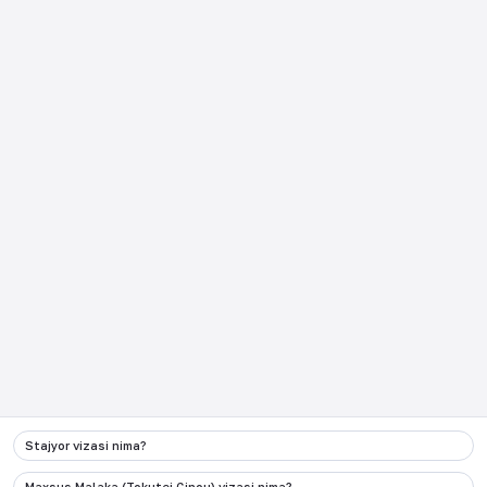
JCP haqida
Yaponiyaga borishdan oldin
Tadbirlar
Ishlash
Yangiliklar
Ta'lim olish
E'lonlar
Yaponiya hayoti
Foydali videolar
Yaponiya tajribasi
Tanlangan maqolalar
O'rganamiz
Ko‘p so‘raladigan savollar
Yaponiyadan qaytish
JCP dan qanday foydalanish
日本企業向け
kerak
Stajyor vizasi nima?
Kontaktlar
:
Maxsus Malaka (Tokutei Ginou) vizasi nima?