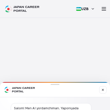
UZB
✕
Salom! Men AI yordamchiman. Yaponiyada