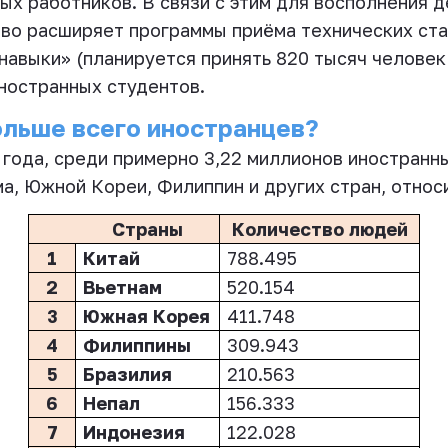
ых работников. В связи с этим для восполнения 
тво расширяет программы приёма технических ст
авыки» (планируется принять 820 тысяч человек з
ностранных студентов.
больше всего иностранцев?
 года, среди примерно 3,22 миллионов иностран
ма, Южной Кореи, Филиппин и других стран, относ
Страны
Количество людей
1
Китай
788
.
495
2
Вьетнам
520
.
154
3
Южная Корея
411
.
748
4
Филиппины
309
.
943
5
Бразилия
210
.
563
6
Непал
156
.
333
7
Индонезия
122
.
028