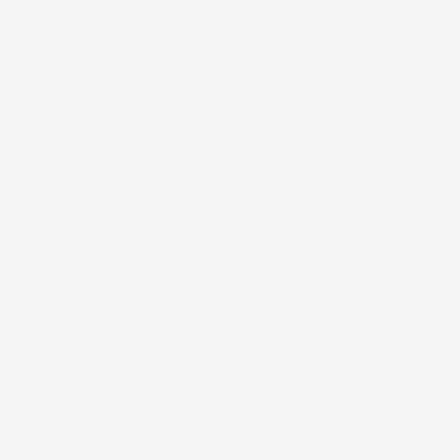
стажеров имеется доступ к Wi-Fi.
Выбор
SIM
-карты оператора сотовой
связи
Поскольку технические стажеры, живущие в
общежитиях, пользуются имеющимся там
Wi
-
Fi
,
многие из них не используют
SIM
-карты. Однако
иностранным студентам мобильный телефон
необходим для поиска подработки и работы после
окончания учебы. Чтобы пользоваться обычными
SIM
-картами в Японии, необходимо заключить
договор с оператором сотовой связи и вносить