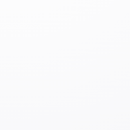
мобильный телефон. После того, как вы в течение
определенного периода времени привыкнете к
японскому образу жизни, пользуясь этим
телефоном, можно купить новый.
◆
Телефоны
SIM
lock
(телефоны, которые не
могут использовать
SIM
-карты разных
сотовых компаний)
Если вы покупаете мобильный телефон у японского
оператора сотовой связи, в большинстве случаев вы
не можете использовать
SIM
-карту другой компании.
Такие мобильные телефоны называются
SIM
lock
-
телефонами. Если вы разблокируете
SIM
lock
, вы
также сможете использовать
SIM
-карты других
компаний. Для этого вам необходимо обратиться к
своему оператору сотовой связи.
Об использовании
Wi-Fi