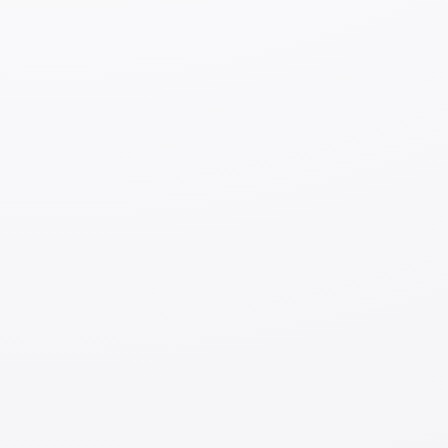
Бесплатный
Wi
Fi
Подключиться к бесплатному Wi-Fi можно в
аэропорту, конбини и во многих кафе сетей,
работающих по всей стране.
К сожалению, в Японии все еще не так много точек с
бесплатным
Wi
-
Fi
.
◆
Договор на подключение к Интернету
Чтобы иметь возможность использовать
Wi
-
Fi
у себя
дома, вам необходимо подписать договор с
телекоммуникационной компанией. Такие договоры
можно заключить в офисах компании или онлайн.
Плата за доступ в Интернет составит от 4000 до
6000 йен в месяц.
※
В большинстве общежитий для технических