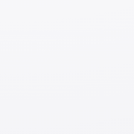
административном регионе Японии. Вы сможете
обменять свое удостоверение на японское после
того, как сдадите несложный экзамен.
• Лица, не имеющие водительских удостоверений,
могут получить японские водительские
удостоверения, пройдя специальные курсы
вождения.
• Для управления мотоциклом с объемом двигателя
3
50 см
достаточно сдать специальный экзамен.
• Для управления электромотоциклами также
необходимо водительское удостоверение.
■
Меры предосторожности при управлении
мотоциклом
Есть также мотоциклы, на которых запрещено
ездить вдвоем.
Для мотоциклов требуются разные водительские
удостоверения в зависимости от объема двигателя.
3
Мотоциклы с объемом двигателя менее 125 см
не