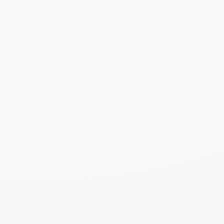
слишком близко
друг к другу.
Правила дорожного движения для
автомобилей
■
Водительское удостоверение
• Даже если у вас есть иностранное водительское
удостоверение, вы не сможете управлять
автомобилем в Японии. Центры выдачи
водительских удостоверений есть в каждом