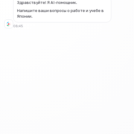
Здравствуйте! Я AI-помощник.
светофора
штраф в размере до
50 000 йен
Напишите ваши вопросы о работе и учебе в
Японии.
Использование
Тюремное
08:45
мобильного
заключение сроком
телефона во
до 3 месяцев или
время езды на
штраф в размере до
велосипеде
50 000 йен
Тюремное
заключение сроком
до 3 месяцев или
штраф в размере до
50 000 йен
Управление
Управляя
велосипедом
велосипедом в
одной рукой
дождливые дни, не
держите в одной
руке зонт.
Надевайте