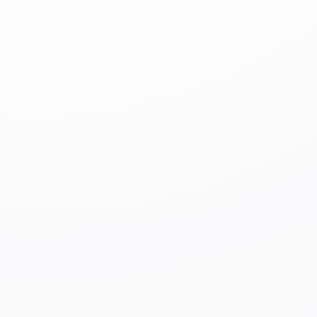
дождевик.
Штраф в размере
Езда на
до 50 000 йен
велосипеде
В темное время
без фонарей
обязательно
безопасности
включайте фонари.
Штраф в размере
до 20 000 йен
Езда вдвоем
на одном
В Японии запрещено
велосипеде
ездить на
велосипеде вдвоем.
Штраф в размере
до 20 000 йен
Отсутствие
Запрещается
дистанции
движение двух и
между двумя
более велосипедов
велосипедами