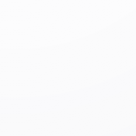
Многие стихийные бедствия происходят в Японии из-
за сильных дождей. Бывают случаи разлива рек и
затопления зданий. Осадки также могут стать
причиной разрыхления почвы, обвала гор и скал,
оползней.
Чтобы защитить жизнь от наводнений и
оползней, обратите внимание на следующее:
Заранее уточните территории с риском
затопления по карте опасностей (
Hazard
map
).
Если идет сильный дождь, быстро переместитесь
в безопасное место, основываясь на информации
Японского метеорологического агентства и
властей вашего города, района и деревни.
Портал карт опасности (только на японском
языке) | Министерство земли, инфраструктуры,
транспорта и туризма
На что следует обратить внимание в
случае землетрясения?