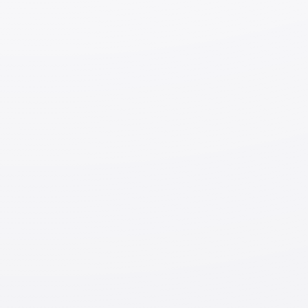
Подготовьте достаточный запас еды, питьевой
воды и предметов повседневного обихода как
минимум на 3 дня;
Прикрепите бытовую технику к стене во
избежание ее падения.
Если произошло землетрясение
Не паникуйте – спрячьтесь под столом (в
помещении). Постарайтесь добраться до
безопасного места (на открытом воздухе),
стараясь при этом не попасть под падающие
знаки (щиты), стены, окна и т. д. Остановите
машину и заглушите двигатель (в машине).
Потушите огонь – когда толчки прекратятся,
выключите газ на кухне или в плите. При
возникновении пожара потушите его с помощью
огнетушителя. Не зажигайте газовые плиты, так
как существует опасность возгорания из-за
возможной утечки газа.
Эвакуируйтесь в безопасное место.