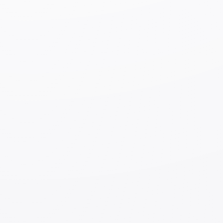
Япония – страна, где часто случаются
землетрясения. Примите следующие меры
предосторожности, чтобы защитить свою жизнь от
землетрясений.
Подготовка
Узнайте, куда эвакуироваться в случае
землетрясения;
Примите участие в учениях по защите своей
жизни и здоровья и предотвращению рисков во
время стихийных бедствий;