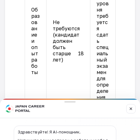
уров
Об
ня
раз
треб
ов
Не
уетс
ан
требуются
я
ие
(кандидат
сдат
и
должен
ь
оп
быть
спец
ыт
старше 18
иаль
ра
лет)
ный
бо
экза
ты
мен
для
опре
деле
ния
уров
✕
ня
спец
иаль
ного
Здравствуйте! Я AI-помощник.
опы