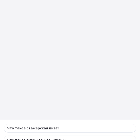
Часто задаваемые
Возвращение из Японии
вопросы
日本企業向け
Как пользоваться JCP?
Контакты
:
+998 90 000 62 87
Электронная почта
info@migration.uz
Адрес
г.Ташкент, Алмазарский район, улица
Камаринисо 1 дом
Социальные сети
Что такое стажёрская виза?
Весь контент, размещенный на данном веб-сайте и
связанных с ним страницах в социальных сетях,
Что такое виза «Tokutei Ginou»?