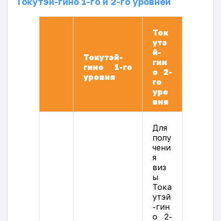
Токутэй-гино 1-го и 2-го уровней
Ток
утэ
й-
Токутэй-
гин
гино 1-го
о 2-
уровня
го
уро
вня
Для
полу
чени
я
виз
ы
Тока
утэй
-гин
о 2-