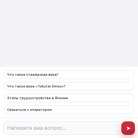
Показать еще
Присоединяйтесь
Что такое стажёрская виза?
Link -
https://t.me/JAPAN_CAREER_PORTA
Link -
https://www.instagram.com/
Link -
https://www.facebo
Link -
https://ww
Что такое виза «Tokutei Ginou»?
Этапы трудоустройства в Японии
Связаться с оператором
➤
О JCP
Перед поездкой в Японию
События
Работа в Японии