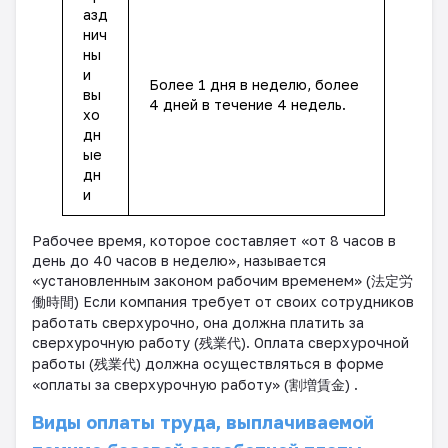
азд
нич
ны
и
Более 1 дня в неделю, более
вы
4 дней в течение 4 недель.
хо
дн
ые
дн
и
Рабочее время, которое составляет «от 8 часов в
день до 40 часов в неделю», называется
«установленным законом рабочим временем» (
法定労
働時間
) Если компания требует от своих сотрудников
работать сверхурочно, она должна платить за
сверхурочную работу (
残業代
). Оплата сверхурочной
работы (
残業代
) должна осуществляться в форме
«оплаты за сверхурочную работу» (
割増賃金
) .
Виды оплаты труда, выплачиваемой