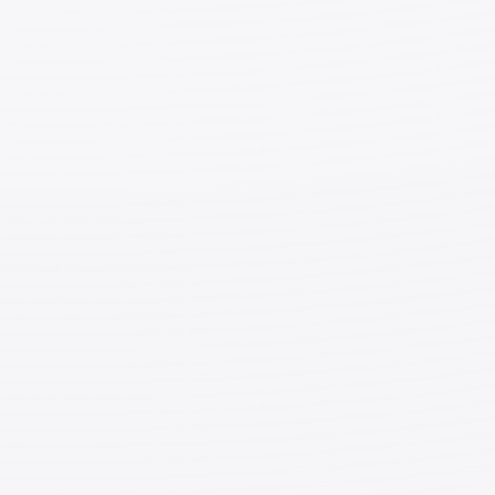
◆
Как рассчитать размер оплаты за
сверхурочную работу (
割増賃金
)?
Сумма оплаты сверхурочной работы рассчитывается
следующим образом:
Оплата сверхурочной работы = «Базовая заработная
плата (сумма в соответствии с часами работы)» ×
«Количество сверхурочных часов» × «Процент
оплаты за сверхурочную работу».
Однако, будьте внимательны, поскольку в случае
гибкого рабочего графика способ расчета
сверхурочной работы отличается. Ниже приведены