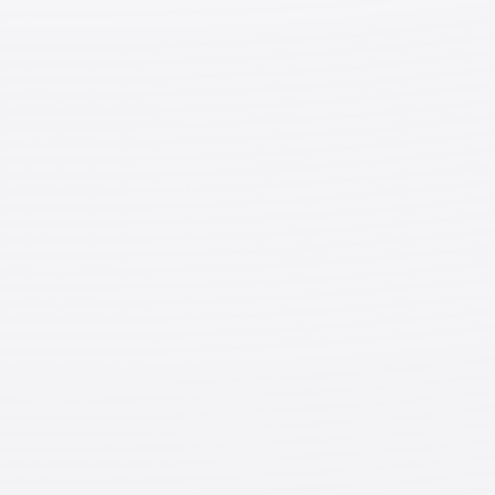
примеры контроля времени, которые можно
использовать для гибкого рабочего графика.
Метод определения рабочего времени, при котором
в течение определённого периода, не
превышающего одного месяца, средняя
продолжительность рабочего времени за неделю не
должна превышать 40 часов. При этом
определяется продолжительность рабочего дня для
каждого рабочего дня в рамках этого периода.
Метод определения рабочего времени, при котором
в течение определённого периода, не
превышающего одного года, средняя
продолжительность рабочего времени за неделю не
должна превышать 40 часов. При этом
определяются рабочие дни и продолжительность
рабочего времени для каждого рабочего дня в
рамках этого периода.
◆
Метод расчета «базовой заработной
платы
» (
通常賃金
)