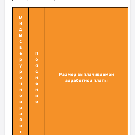
В
и
д
ы
с
в
е
П
р
о
у
я
р
с
Размер выплачиваемой
о
н
заработной платы
ч
е
н
н
о
и
й
е
р
а
б
о
т