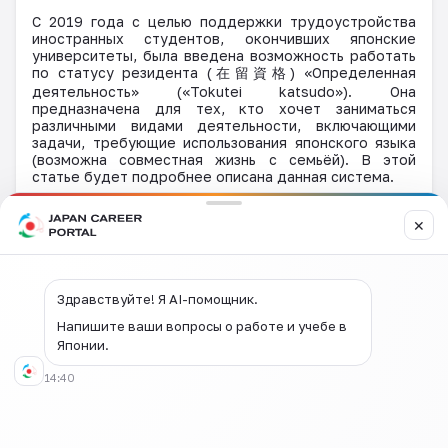
С 2019 года с целью поддержки трудоустройства
иностранных студентов, окончивших японские
университеты, была введена возможность работать
по статусу резидента (
在留資格
) «Определенная
деятельность» («Tokutei katsudo»). Она
предназначена для тех, кто хочет заниматься
различными видами деятельности, включающими
задачи, требующие использования японского языка
(возможна совместная жизнь с семьёй). В этой
статье будет подробнее описана данная система.
2. Лица, которые могут получить
✕
данную визу
Критерий
образования
Здравствуйте! Я AI-помощник.
・ Лица, окончившие бакалавриат, магистратуру,
докторантуру в Японии (※
за исключением
Напишите ваши вопросы о работе и учебе в
иностранных университетов
).
Японии.
・
Лица, окончившие краткосрочные университеты
или технологические колледжи, и получившие
14:40
степень бакалавра по результатам аттестации в
Агентстве по поддержке университетских реформ и
присвоению степеней.
・
Лица, окончившие японские профессиональные