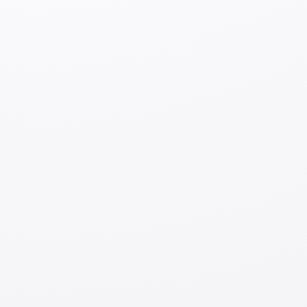
основной деятельности выполнять работы,
связанные с физическим трудом. Однако, если
работы, требующие физической нагрузки,
включают задачи, требующие полученных в
университете знаний, в таком случае данный вид
деятельности может быть осуществлен в
качестве основного.
4. Примеры разрешённой деятельности
С этим статусом разрешено заниматься следующими
видами деятельности (согласно руководству для
выпускников японских университетов):
Работа в ресторане, связанная с обслуживанием
гостей, которой предшествует работа по
управлению ресторана и перевод (возможно
обслуживание как иностранных, так и японских
клиентов).
※
Осуществление деятельности, связанной
исключительно с мытьём посуды и уборкой не
допускается.
Непосредственная работа на производственной
линии на фабрике, сопряженная с передачей и
объяснением инструкций, полученных от японских