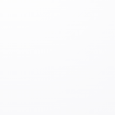
школы (※только признанные учебные заведения
специализированных программ) и получившие звание
«высококвалифицированный специалист».
Критерий
японского языка
Уровень
N
1 по
JLPT
или более 480 баллов по бизнес-
тесту
BJT
.
※
Для тех, кто обучался на японском языке на
бакалавриате, магистратуре, докторантуре в Японии
или за рубежом, сдача экзаменов не требуется.
3. Виды деятельности, которыми можно
заниматься. Различия с визой
«
Gijinkoku
»
Как правило,
лица, получившие статус
«Определенная деятельность»
, могут получить
статус «Инженер / Специалист по гуманитарным
наукам / Международные услуги» (
技人国
,
Gijinkoku
).
Однако, по статусу
«
Gijinkoku
» необходимо
заниматься деятельностью, непосредственно
связанной с предметами, изученными в
университете, и не разрешается в качестве