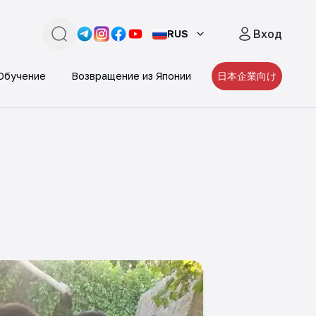
Вход
RUS
поиск
Link -
Link -
https://t.me/JAPAN_CAREER_PORTA
Link -
https://www.instagram.com/japan_
Link -
https://www.facebook.com/pe
https://www.youtube.com/
Обучение
Возвращение из Японии
日本企業向け