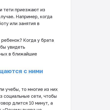
 и тети приезжают из
случае. Например, когда
оту или занятия в
 ребенок? Когда у брата
обы увидеть
дных в ближайшие
бщаются с ними
и учебы, то многие из них
з социальные сети, чтобы
говор длится 10 минут, а
ь: «Почему вчера не