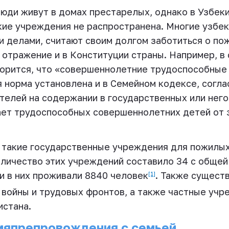
юди живут в домах престарелых, однако в Узбеки
ие учреждения не распространена. Многие узбеки
и делами, считают своим долгом заботиться о по
 отражение и в Конституции страны. Например, в
орится, что «совершеннолетние трудоспособные 
 норма установлена и в Семейном кодексе, соглас
телей на содержании в государственных или нег
ет трудоспособных совершеннолетних детей от з
 такие государственные учреждения для пожилых 
оличество этих учреждений составило 34 с общей
и в них проживали 8840 человек
. Также сущест
[1]
войны и трудовых фронтов, а также частные учр
истана.
мяпрепровождения с семьей