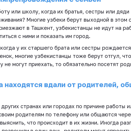
оту или школу, когда их братья, сестры или дяди
оживания? Многие узбеки берут выходной в этом 
риезжают в Ташкент, узбекистанцы не идут на раб
иться с ними и показать им город.
 когда у их старшего брата или сестры рождается
енок, многие узбекистанцы тоже берут отгул, чт
у не могут приехать, то обязательно посетят ро
а находятся вдали от родителей, о
других странах или городах по причине работы ил
своим родителям по телефону или общаются чере
 выяснить, что происходит в их жизни. Иногда раз
е позвонили в один день, родители могут спросит