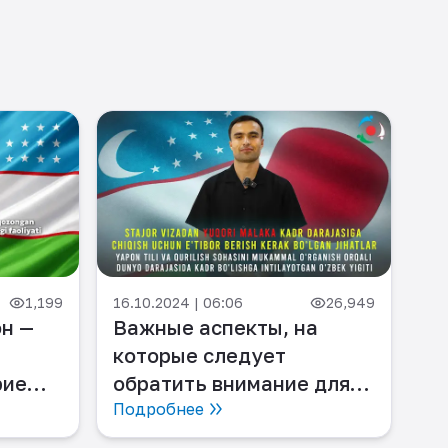
07.
1,199
16.10.2024 | 06:06
26,949
Ра
н —
Важные аспекты, на
с
которые следует
ав
рие
обратить внимание для
Оп
По
перехода с визы Стажера
Подробнее
на