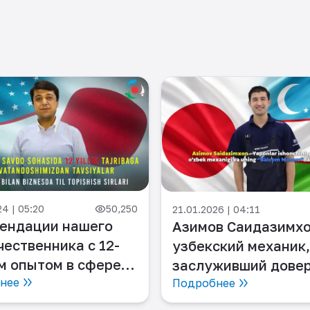
24 | 05:20
50,250
21.01.2026 | 04:11
ендации нашего
Азимов Саидазимхо
чественника с 12-
узбекский механик,
м опытом в сфере
заслуживший дове
вли в Японии
нее
японцев, и его
Подробнее
профессиональная