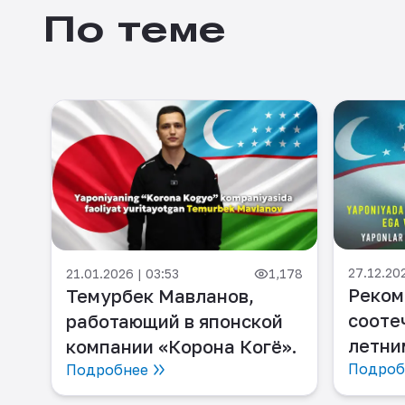
По теме
27.12.20
,366
21.01.2026 | 03:53
1,178
Реком
-
Темурбек Мавланов,
сооте
работающий в японской
летни
компании «Корона Когё».
торго
Подроб
Подробнее