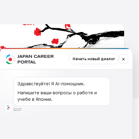
alcom
Высококвалифицированного
специалиста
L
japan_career_portal/
ok.com/people/JAPAN-Career-Portal/61559298473178/
w.youtube.com/channel/UC6Ir7IOx7PpO83LthvphPVA
✕
Начать новый диалог
Здравствуйте! Я AI-помощник.
Напишите ваши вопросы о работе и
учебе в Японии.
12:27