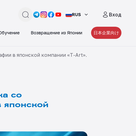
Вход
RUS
поиск
Link -
Link -
https://t.me/JAPAN_CAREER_PORTA
Link -
https://www.instagram.com/japan_
Link -
https://www.facebook.com/pe
https://www.youtube.com/
Обучение
Возвращение из Японии
日本企業向け
фии в японской компании «T-Art».
ка со
в японской