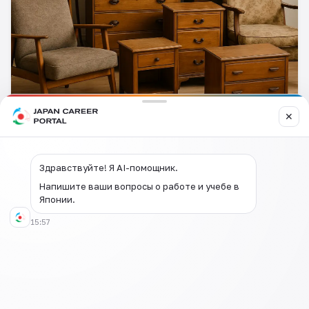
✕
Здравствуйте! Я AI-помощник.
Оставить
Напишите ваши вопросы о работе и учебе в
комментарий
Японии.
15:57
Оставить комментарий
Вход
Отправить