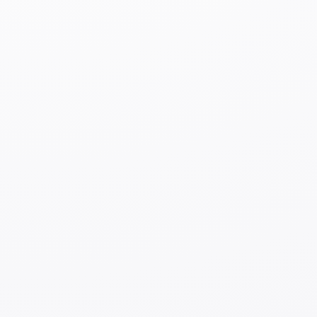
Важно: в посылку нельзя класть предметы,
запрещённые для пересылки в Узбекистан
(например, литиевые батарейки,
легковоспламеняющиеся вещества и т. д.). Полный
список запрещённых товаров доступен на сайте
Japan Post.
Более подробную информацию можно посмотреть
здесь.
3. Создайте онлайн-ярлык для международной
посылки
С 1 марта 2024 года рукописные международные
почтовые ярлыки
больше не принимаются. Теперь
необходимо оформлять отправление онлайн через
сервис
«Личный кабинет международной почты»
.
Как это работает:
Вы
бесплатно регистрируетесь
в сервисе (с
компьютера или смартфона);
В специальном интерфейсе есть пошаговая
инструкция;
Д
екларация CN22 или CN23 (
таможенная декларация
)
создаётся автоматически;