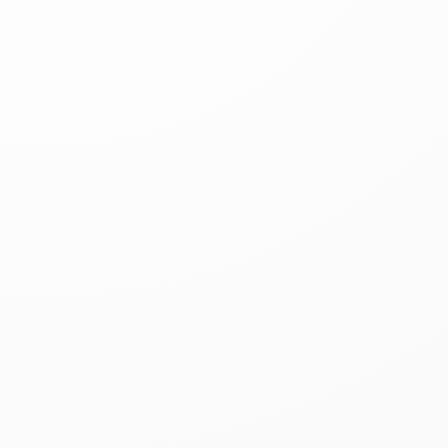
Шаг 1.
Выберите, какой тип отправления вы хотите
отправить (письмо, EMS, маленькая посылка).
Шаг 2.
Укажите вес (100 г, 500 г, 2 кг и т. д.).
Шаг 3.
Выберите префектуру, из которой будет
отправляться посылка (Токио, Осака и т. п.).
Шаг 4.
Выберите страну назначения — Узбекистан.
Шаг 5.
Нажмите кнопку
«Проверить тарифы и сроки
доставки»
.
После этого вы получите информацию о следующем:
・Какие способы доставки доступны (авиа, морем,
EMS);
・Стоимость каждого варианта и срок доставки.
・Сайт также имеет описание на английском языке,
поэтому пользоваться им смогут и те, кто не
владеет японским. Если возникнут трудности, всегда
можно обратиться в почтовое отделение —
сотрудники всегда готовы помочь.
2. Подготовьте посылку
Убедитесь, что вещи упакованы прочно. Чтобы
избежать повреждений, лучше всего использовать
картонные коробки (их можно купить прямо в
почтовом отделении) или специальные конверты.