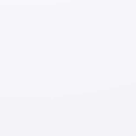
Т
о есть нет необходимости заполнять отдельный
бланк вручную и распечатывать его.
4. Найдите ближайшее отделение, принимающее
международные отправления
На сайте Japan Post можно найти ближайшее
почтовое отделение, которое принимает
международные посылки.
Более подробную информацию можно посмотреть
здесь.
5. Отнесите посылку в почтовое отделение
Возьмите готовую упаковку вместе с ярлыком,
созданным на телефоне или компьютере, и
принесите её в почтовое отделение. Рекомендуется
также взять с собой документ, удостоверяющий
личность (например, карту резидента).
Сотрудники измерят размер и вес посылки и
определят окончательную стоимость. Оплатить
можно сразу на месте — наличными или банковской
картой.
6. Получите номер для отслеживания
После оформления отправления вам выдадут