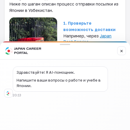
Ниже по шагам описан процесс отправки посылки из
Японии в Узбекистан.
1. Проверьте
возможность доставки
Например, через
Japan
Post Service
Прежде всего необходимо
✕
уточнить, можно ли на
данный момент отправить
международную посылку в
Узбекистан. На сайте Japan
Здравствуйте! Я AI-помощник.
Post есть раздел
«
Статус
Напишите ваши вопросы о работе и учебе в
международной почты
»
,
Японии.
где регулярно обновляется информация о том,
доступна ли доставка в ту или иную страну.
20:13
Этапы проверки:
На сайте Japan Post Service есть функция
«
Проверить тарифы и сроки доставки
»
для
международных отправлений. Перейдя туда, нужно
ввести следующие четыре параметра: