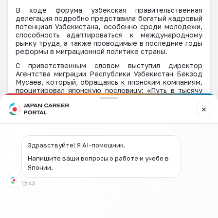
В ходе форума узбекская правительственная
делегация подробно представила богатый кадровый
потенциал Узбекистана, особенно среди молодежи,
способность адаптироваться к международному
рынку труда, а также проводимые в последние годы
реформы в миграционной политике страны.
С приветственным словом выступил директор
Агентства миграции Республики Узбекистан Бекзод
Мусаев, который, обращаясь к японским компаниям,
процитировал японскую пословицу: «Путь в тысячу
ли начинается с одного шага» («Путь в тысячу вёрст
начинается с первого шага»), призвав японские
✕
компании активнее выходить на рынок Узбекистана.
Далее с докладами выступили: исполнительный
директор
JITCO
г-н Сигэо Мацутоми, представитель
KIP
по вопросам интернационализации,
Здравствуйте! Я AI-помощник.
исполнительный директор Японско-Азиатской
ассоциации молодежного обмена г-н Такэда,
Напишите ваши вопросы о работе и учебе в
директор компании
Ajibiz
г-н Хиянэ
Японии.
12:43