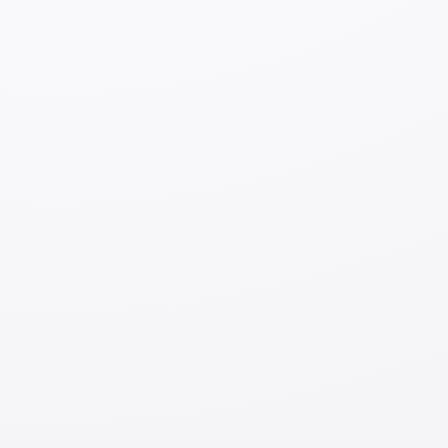
Особое внимание привлекли выступления
представителей японских компаний, уже
принимающих на работу граждан Узбекистана. Они
высоко оценили трудолюбие, вежливость и
языковую подготовку узбекских сотрудников, что
вызвало большой интерес среди участников. Были
представлены конкретные примеры в таких
отраслях, как строительство, производство и
сельское хозяйство, чётко обозначив преимущества
привлечения узбекских кадров для японского
бизнеса.
Узбекистан известен как дружественная Японии
страна в Центральной Азии, с высоким уровнем
образования среди молодежи и активным развитием
японского языка. В будущем ожидается дальнейшее
углубление сотрудничества между двумя странами в
сфере трудовых ресурсов, включая программы
«технических стажировок», «специальных навыков»,
а также в рамках сотрудничества с
государственными учреждениями, такими как
JICA
.
Форум стал важной площадкой для демонстрации
потенциала и профессионализма узбекских кадров
японскому обществу, а также дал старт новым
возможностям для сотрудничества между органами
местного самоуправления, компаниями и
партнёрскими организациями.