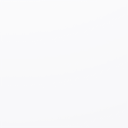
・
Приложение можно скачать из
Play Market
или
App Store
.
・Как получить деньги через приложение Wise?
・
Что нужно знать перед отправкой денег
・
Как отправить деньги через Wise?