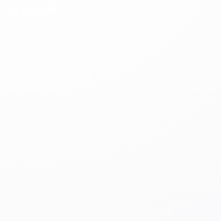
・
Зарегистрируйтесь в приложении.
(Инструкция по регистрации.)
Видео-инструкция по регистрации.
・После подтверждения вашей личности вам будет
открыт счёт. Далее через это приложение можно
заказать банковскую карту. Вы пополняете счёт и
затем переводите деньги в Узбекистан. Вы можете
пополнить счёт, используя банкоматы Yuucho
(комиссия 450 иен) либо Lawson (комиссия 270 иен).
Затем вы вводите данные получателя в Узбекистане
и указываете необходимую сумму для перевода. В
Узбекистане деньги можно получить
в филиалах
банков
, где работает система MoneyGram
(
подробнее о MoneyGram
). Общая инструкция по
использованию приложения находится здесь.
・Общая инструкция по использованию приложения
доступна здесь.
2.
WISE