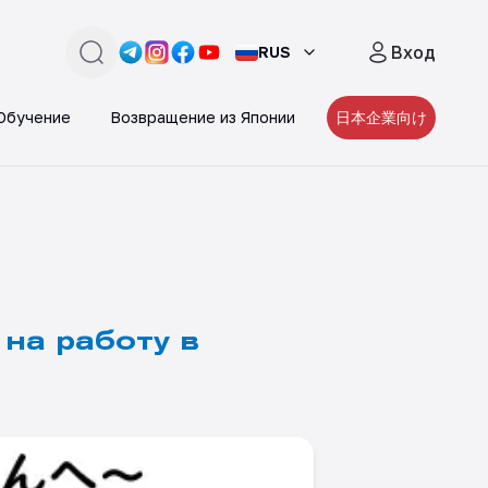
Вход
RUS
поиск
Link -
Link -
https://t.me/JAPAN_CAREER_PORTA
Link -
https://www.instagram.com/japan_
Link -
https://www.facebook.com/pe
https://www.youtube.com/
Обучение
Возвращение из Японии
日本企業向け
на работу в