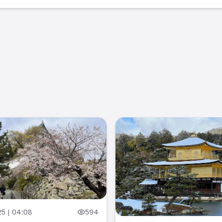
25 | 04:08
594