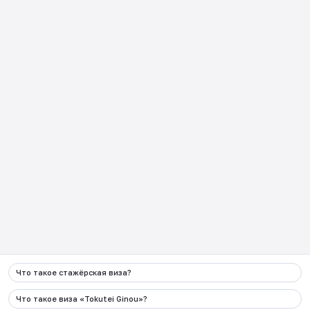
вопросы
日本企業向け
Как пользоваться JCP?
Контакты
:
+998 90 000 62 87
Электронная почта
info@migration.uz
Адрес
г.Ташкент, Алмазарский район, улица
Камаринисо 1 дом
Социальные сети
Что такое стажёрская виза?
Весь контент, размещенный на данном веб-сайте и
связанных с ним страницах в социальных сетях,
Что такое виза «Tokutei Ginou»?