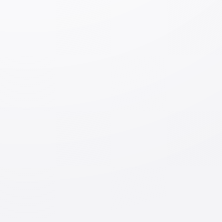
Уход за пожилыми людьми
Уборка зданий (клининг)
Производство промышленных товаров
Строительство
Судостроение и производство судовых
комплектующих
Обслуживание автомобилей
Авиастроение
Гостиничный бизнес
Сельское хозяйство
Рыболовство
Производство продуктов питания и напитков
Ресторанный бизнес
※ Ярмарка вакансий в сфере строительства пройдет
в
онлайн
-формате.