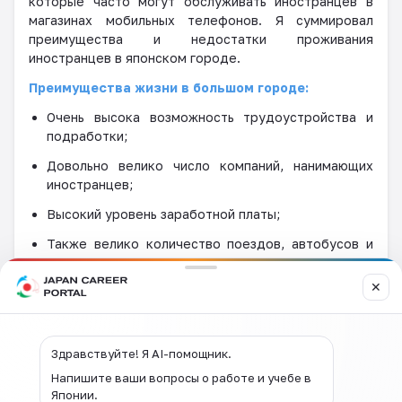
которые часто могут обслуживать иностранцев в
магазинах мобильных телефонов. Я суммировал
преимущества и недостатки проживания
иностранцев в японском городе.
Преимущества жизни в большом городе:
Очень высока возможность трудоустройства и
подработки;
Довольно велико число компаний, нанимающих
иностранцев;
Высокий уровень заработной платы;
Также велико количество поездов, автобусов и
других видов транспорта и их маршрутов;
✕
Имеется много крупных аэропортов, из которых
удобно возвращаться в вашу страну и
путешествовать;
Здравствуйте! Я AI-помощник.
Достаточное количество мест для проведения
досуга, кафе и ресторанов, развито
Напишите ваши вопросы о работе и учебе в
Японии.
обслуживание иностранцев;