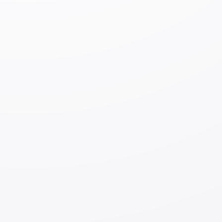
городом
Пожив некоторое время в Токио, я переехал в город
Касива префектуры Тиба, а затем в город Химэдзи
префектуры Хёго. В этих региональных городах
аренда жилья дешевле, чем в Токио. Когда я приехал
сюда несколько лет назад, мне было трудно найти
работу, которую я хотел. В настоящее время