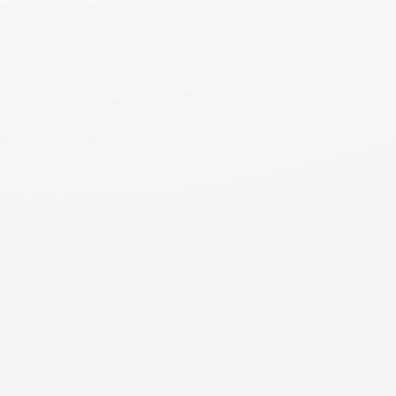
рабочие места для иностранцев увеличились даже в
отдаленных от центра районах.
Преимущества жизни за городом:
Низкие цены. В особенности невелики стоимость
аренды, обучения, цены на свежие продукты и
другие расходы, если сравнивать с большими
городами;
Меньше стресса в связи с меньшим количеством
шума от транспорта, пассажиропотока и пробок
на дорогах;
Чистый воздух, который полезен для здоровья;
Многие люди выращивают овощи и зелень у себя
во дворе. Даже если вы живете в квартире, есть
возможность ухаживать за растениями на
небольшом участке земли;
В некоторых районах существует сильная
сплоченность между сообществами иностранных
граждан из разных стран;