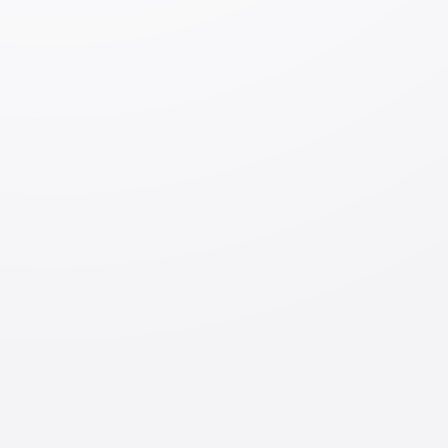
https://www.youtube.com/@user-wk4ql6ku6w/videos
Японский язык с Дарьей Мойнич
https://www.youtube.com/@nihon-go/videos