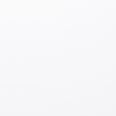
https://www.youtube.com/@manekinekochan_uz/videos
Уроки японского языка,
подготовленные компанией “Master
of”
https://www.youtube.com/watch?
v=In9VOPudeUI&list=PLlvyvpvZ9Hq0aCYXn0I-
jluP8M5ls84So
Центр тестирования по японскому