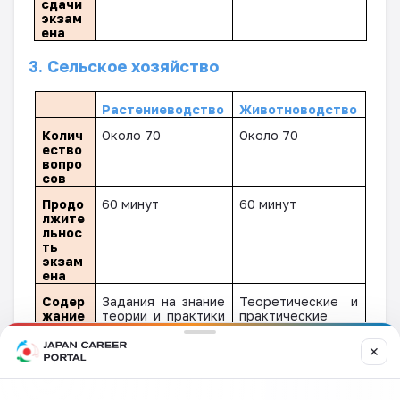
сдачи
экзам
ена
3. Сельское хозяйство
Растениеводство
Животноводство
Колич
Около
70
Около
70
ество
вопро
сов
Продо
60 минут
60 минут
лжите
льнос
ть
экзам
ена
Содер
Задания на знание
Теоретические и
жание
теории и практики
практические
экзам
по всем аспектам
вопросы,
енаци
растениеводства
связанные с
✕
онных
навыками в
Задания на
вопро
области
восприятие на
сов
животноводства
слух содержания