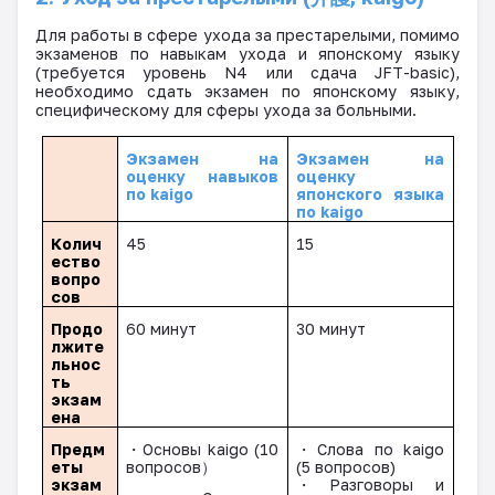
Для работы в сфере ухода за престарелыми, помимо
экзаменов по навыкам ухода и японскому языку
(требуется уровень
N
4 или сдача
JFT
-
basic
),
необходимо сдать экзамен по японскому языку,
специфическому для сферы ухода за больными.
Экзамен на
Экзамен на
оценку навыков
оценку
по
kaigo
японского языка
по
kaigo
Колич
45
15
ество
вопро
сов
Продо
60
минут
30
минут
лжите
льнос
ть
экзам
ена
Предм
・
Основы
kaigo
(
10
・
Слова
по
kaigo
еты
вопросов
）
(5
вопросов
)
экзам
・
Разговоры и