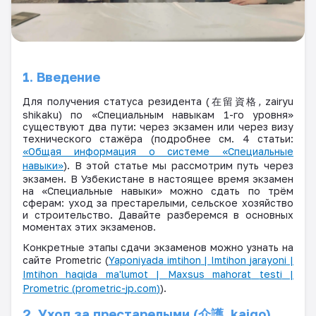
1. Введение
Для получения статуса резидента (
在留資格
, zairyu
shikaku
) по «Специальным навыкам 1-го уровня»
существуют два пути: через экзамен или через визу
технического стажёра (подробнее см. 4 статьи:
«Общая информация о системе «Специальные
навыки»
). В этой статье мы рассмотрим путь через
экзамен. В Узбекистане в настоящее время экзамен
на «Специальные навыки» можно сдать по трём
сферам: уход за престарелыми, сельское хозяйство
и строительство. Давайте разберемся в основных
моментах этих экзаменов.
Конкретные этапы сдачи экзаменов можно узнать на
сайте
Prometric
(
Yaponiyada
imtihon
|
Imtihon
jarayoni
|
Imtihon
haqida
ma
'
lumot
|
Maxsus
mahorat
testi
|
Prometric
(
prometric
-
jp
.
com
)
).
2. Уход за престарелыми (
介護
,
kaigo
)