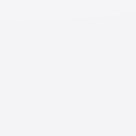
beproe
du.uz/
2
Micros
г. Ташкент,
ул.
Тел:
Яккасарай
Кичик
+998
ский район
Бешёго
71 120
ч, 86
71 35
3
NEN New
г. Ташкент,
ул.
Тел::
education
Чиланзарс
Каторт
+998
Network-
кий район
ол, 3
90 822
Tashkent
75 64
+998
71 278
90 92
4
NEN |
г. Ташкент,
ул.
Tel:
National
Мирзо-
Тўртар
+998
Education
Улугбекск
ик, 7
90 822
Network -
ий район
75 60
Tashkent