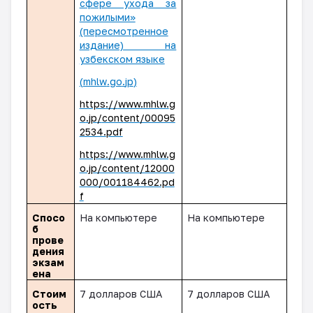
сфере ухода за
пожилыми»
(пересмотренное
издание) на
узбекском языке
(
mhlw
.
go
.
jp
)
https
://
www
.
mhlw
.
g
o
.
jp
/
content
/00095
2534.
pdf
https://www.mhlw.g
o.jp/content/12000
000/001184462.pd
f
Спосо
На компьютере
На компьютере
б
прове
дения
экзам
ена
Стоим
7
долларов США
7
долларов США
ость