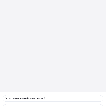
Часто задаваемые
Возвращение из Японии
вопросы
日本企業向け
Как пользоваться JCP?
Контакты
:
+998 90 000 62 87
Электронная почта
info@migration.uz
Адрес
г.Ташкент, Алмазарский район, улица
Камаринисо 1 дом
Социальные сети
Что такое стажёрская виза?
Весь контент, размещенный на данном веб-сайте и