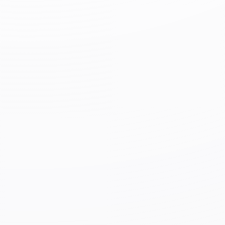
экзамена
・
Гражданское строительство
ционных
вопросов
https://jac-
skill.or.jp/exam/files/text14d_uz.pdf
https://jac-
skill.or.jp/exam/files/text57d_uz.pdf
・
Архитектура
https://jac-
skill.or.jp/exam/files/text14k_uz.pdf
https://jac-
skill.or.jp/exam/files/text57k_uz.pdf
Способ
На компьютере
проведени
я
экзамена
Стоимост
14
долларов США
ь
сдачи
экзамена
5. Уборка зданий