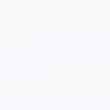
Уборка зданий
Количеств
о
вопросов
Продолжи
60 минут
тельность
экзамена
Содержан
Для подготовки ознакомьтесь со
следующими учебными
ие
материалами:
экзаменац
ионных
На японском языке
:
【日本語】ビルク
вопросов
リーニング分野特定技能
１
号評価試験
_
試
験問題テキスト
На английском языке:
【英語】ビルク
リーニング分野特定技能
１
号評価試験
_
試
験問題テキスト
Учебные материалы для экзамена