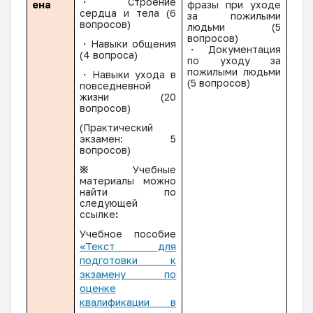
・
Строение
ена
фразы при уходе
сердца и тела (6
за пожилыми
вопросов)
людьми (5
вопросов
)
・
Навыки общения
・
Документация
(4 вопроса)
по уходу за
пожилыми людьми
・
Навыки ухода в
(5
вопросов
)
повседневной
жизни
(20
вопросов
)
(Практический
экзамен: 5
вопросов)
※
Учебные
материалы можно
найти по
следующей
ссылке
:
Учебное пособие
«Текст для
подготовки к
экзамену по
оценке
квалификации в